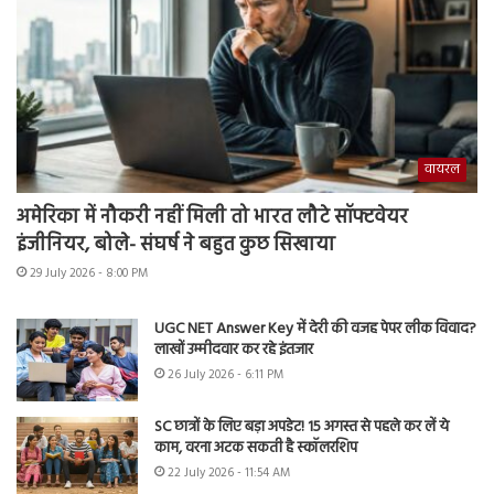
वायरल
अमेरिका में नौकरी नहीं मिली तो भारत लौटे सॉफ्टवेयर
इंजीनियर, बोले- संघर्ष ने बहुत कुछ सिखाया
29 July 2026 - 8:00 PM
UGC NET Answer Key में देरी की वजह पेपर लीक विवाद?
लाखों उम्मीदवार कर रहे इंतजार
26 July 2026 - 6:11 PM
SC छात्रों के लिए बड़ा अपडेट! 15 अगस्त से पहले कर लें ये
काम, वरना अटक सकती है स्कॉलरशिप
22 July 2026 - 11:54 AM