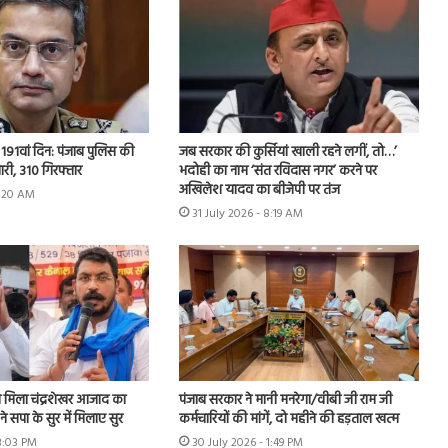
 का 191वां दिन: पंजाब पुलिस की
जब सरकार की कुर्सियां खाली रहने लगीं, तो…’
मारी, 310 गिरफ्तार
भदोही का नाम ‘संत रविदास नगर’ करने पर
अखिलेश यादव का बीजेपी पर तंज
9:20 AM
31 July 2026 - 8:19 AM
मिला चंद्रशेखर आजाद का
पंजाब सरकार ने मानी मनरेगा/वीबी जी राम जी
े सपा के सुर में मिलाए सुर
कर्मचारियों की मांगें, दो महीने की हड़ताल खत्म
 3:03 PM
30 July 2026 - 1:49 PM