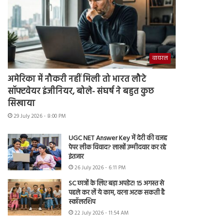
वायरल
अमेरिका में नौकरी नहीं मिली तो भारत लौटे
सॉफ्टवेयर इंजीनियर, बोले- संघर्ष ने बहुत कुछ
सिखाया
29 July 2026 - 8:00 PM
UGC NET Answer Key में देरी की वजह
पेपर लीक विवाद? लाखों उम्मीदवार कर रहे
इंतजार
26 July 2026 - 6:11 PM
SC छात्रों के लिए बड़ा अपडेट! 15 अगस्त से
पहले कर लें ये काम, वरना अटक सकती है
स्कॉलरशिप
22 July 2026 - 11:54 AM