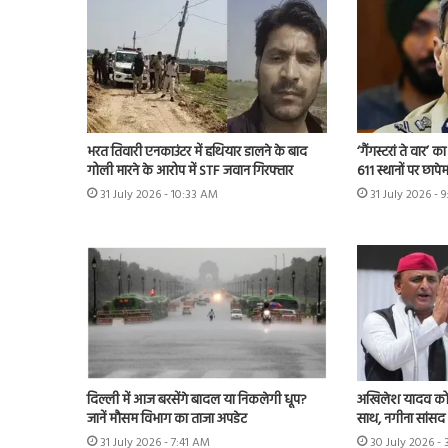
भरत तिवारी एनकाउंटर में हथियार डालने के बाद
‘गैंगस्टरां ते वार’
गोली मारने के आरोप में STF जवान गिरफ्तार
611 स्थानों पर छापे
31 July 2026 - 10:33 AM
31 July 2026 - 
दिल्ली में आज बरसेंगे बादल या निकलेगी धूप?
अखिलेश यादव को 
जानें मौसम विभाग का ताजा अपडेट
साथ, नगीना सांसद न
31 July 2026 - 7:41 AM
30 July 2026 -