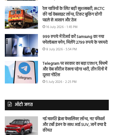
रेल यात्रियों के लिए बड़ी खुशखबरी, IRCTC
की नई वेबसाइट लॉन्च, टिकट बुकिंग होगी
पहले से आसान और तेज
16 July 2026 - 1:45 PM
999 रुपये में रिजर्व करें Samsung का नया
फोल्डेबल फोन, मिलेंगे 2799 रुपये के फायदे
8 July 2026 - 5:54 PM
Telegram पर सरकार का बड़ा एक्शन, फिल्में
और वेब सीरीज देखना पड़ेगा भारी, तीन दिनों में
दूसरा नोटिस
5 July 2026 - 2:25 PM
ऑटो जगत
नई मारुति ब्रेजा फेसलिफ्ट लॉन्च, नए फीचर्स
और टर्बो इंजन के साथ आई SUV, जानें क्या है
कीमत