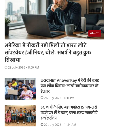
वायरल
अमेरिका में नौकरी नहीं मिली तो भारत लौटे
सॉफ्टवेयर इंजीनियर, बोले- संघर्ष ने बहुत कुछ
सिखाया
29 July 2026 - 8:00 PM
UGC NET Answer Key में देरी की वजह
पेपर लीक विवाद? लाखों उम्मीदवार कर रहे
इंतजार
26 July 2026 - 6:11 PM
SC छात्रों के लिए बड़ा अपडेट! 15 अगस्त से
पहले कर लें ये काम, वरना अटक सकती है
स्कॉलरशिप
22 July 2026 - 11:54 AM