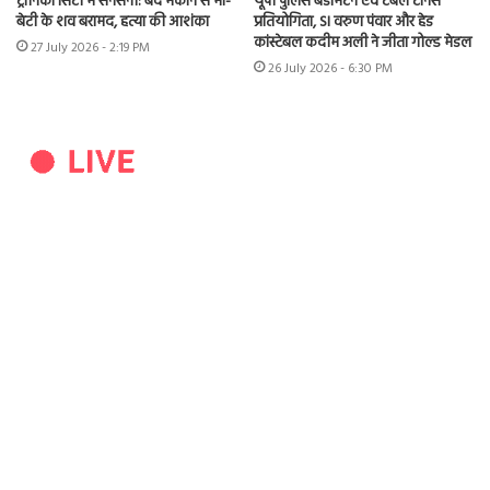
ट्रॉनिका सिटी में सनसनी: बंद मकान से मां-
यूपी पुलिस बैडमिंटन एवं टेबल टेनिस
बेटी के शव बरामद, हत्या की आशंका
प्रतियोगिता, SI वरुण पंवार और हेड
कांस्टेबल कदीम अली ने जीता गोल्ड मेडल
27 July 2026 - 2:19 PM
26 July 2026 - 6:30 PM