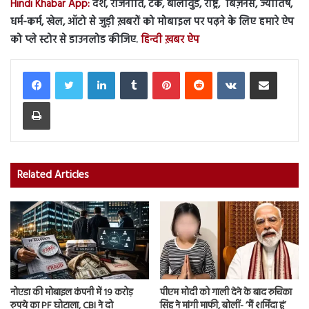
Hindi Khabar App:
देश, राजनीति, टेक, बॉलीवुड, राष्ट्र, बिज़नेस, ज्योतिष,
धर्म-कर्म, खेल, ऑटो से जुड़ी ख़बरों को मोबाइल पर पढ़ने के लिए हमारे ऐप
को प्ले स्टोर से डाउनलोड कीजिए.
हिन्दी ख़बर ऐप
LinkedIn
Tumblr
Pinterest
Reddit
VKontakte
Share via Email
Print
Related Articles
नोएडा की मोबाइल कंपनी में 19 करोड़
पीएम मोदी को गाली देने के बाद रुचिका
रुपये का PF घोटाला, CBI ने दो
सिंह ने मांगी माफी, बोलीं- ‘मैं शर्मिंदा हूं’