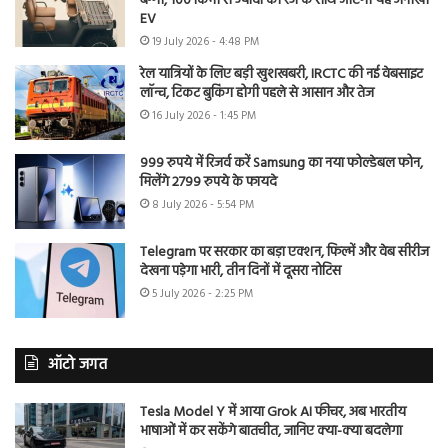
बग्गी, 100 किमी से ज्यादा की रेंज के साथ आएगी यह अनोखी
EV
19 July 2026 - 4:48 PM
रेल यात्रियों के लिए बड़ी खुशखबरी, IRCTC की नई वेबसाइट
लॉन्च, टिकट बुकिंग होगी पहले से आसान और तेज
16 July 2026 - 1:45 PM
999 रुपये में रिजर्व करें Samsung का नया फोल्डेबल फोन,
मिलेंगे 2799 रुपये के फायदे
8 July 2026 - 5:54 PM
Telegram पर सरकार का बड़ा एक्शन, फिल्में और वेब सीरीज
देखना पड़ेगा भारी, तीन दिनों में दूसरा नोटिस
5 July 2026 - 2:25 PM
ऑटो जगत
Tesla Model Y में आया Grok AI फीचर, अब भारतीय
भाषाओं में कर सकेंगे बातचीत, जानिए क्या-क्या बदलेगा