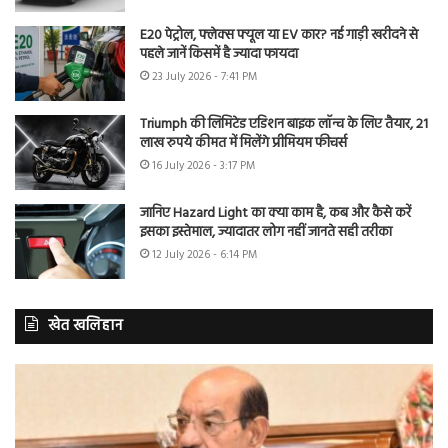
E20 पेट्रोल, फ्लेक्स फ्यूल या EV कार? नई गाड़ी खरीदने से
पहले जानें किसमें है ज्यादा फायदा
23 July 2026 - 7:41 PM
Triumph की लिमिटेड एडिशन बाइक लॉन्च के लिए तैयार, 21
लाख रुपये कीमत में मिलेंगे प्रीमियम फीचर्स
16 July 2026 - 3:17 PM
जानिए Hazard Light का क्या काम है, कब और कैसे करें
इसका इस्तेमाल, ज्यादातर लोग नहीं जानते सही तरीका
12 July 2026 - 6:14 PM
खेत खलिहान