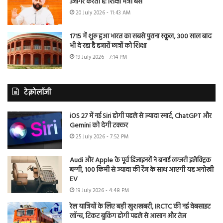
उजागर करती है: शिक्षा मंत्री बैंस
20 July 2026 - 11:43 AM
1715 में शुरू हुआ भारत का सबसे पुराना स्कूल, 300 साल बाद
भी दे रहा है हजारों छात्रों को शिक्षा
19 July 2026 - 7:14 PM
टेक्नोलॉजी
iOS 27 में नई Siri होगी पहले से ज्यादा स्मार्ट, ChatGPT और
Gemini को देगी टक्कर
25 July 2026 - 7:52 PM
Audi और Apple के पूर्व डिजाइनरों ने बनाई लग्जरी इलेक्ट्रिक
बग्गी, 100 किमी से ज्यादा की रेंज के साथ आएगी यह अनोखी
EV
19 July 2026 - 4:48 PM
रेल यात्रियों के लिए बड़ी खुशखबरी, IRCTC की नई वेबसाइट
लॉन्च, टिकट बुकिंग होगी पहले से आसान और तेज