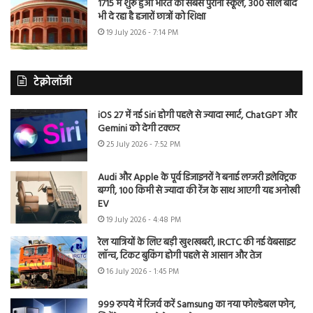
1715 में शुरू हुआ भारत का सबसे पुराना स्कूल, 300 साल बाद
भी दे रहा है हजारों छात्रों को शिक्षा
19 July 2026 - 7:14 PM
टेक्नोलॉजी
iOS 27 में नई Siri होगी पहले से ज्यादा स्मार्ट, ChatGPT और
Gemini को देगी टक्कर
25 July 2026 - 7:52 PM
Audi और Apple के पूर्व डिजाइनरों ने बनाई लग्जरी इलेक्ट्रिक
बग्गी, 100 किमी से ज्यादा की रेंज के साथ आएगी यह अनोखी
EV
19 July 2026 - 4:48 PM
रेल यात्रियों के लिए बड़ी खुशखबरी, IRCTC की नई वेबसाइट
लॉन्च, टिकट बुकिंग होगी पहले से आसान और तेज
16 July 2026 - 1:45 PM
999 रुपये में रिजर्व करें Samsung का नया फोल्डेबल फोन,