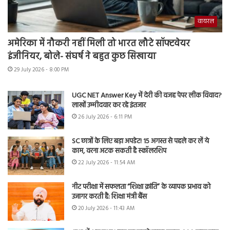
वायरल
अमेरिका में नौकरी नहीं मिली तो भारत लौटे सॉफ्टवेयर
इंजीनियर, बोले- संघर्ष ने बहुत कुछ सिखाया
29 July 2026 - 8:00 PM
UGC NET Answer Key में देरी की वजह पेपर लीक विवाद?
लाखों उम्मीदवार कर रहे इंतजार
26 July 2026 - 6:11 PM
SC छात्रों के लिए बड़ा अपडेट! 15 अगस्त से पहले कर लें ये
काम, वरना अटक सकती है स्कॉलरशिप
22 July 2026 - 11:54 AM
नीट परीक्षा में सफलता “शिक्षा क्रांति” के व्यापक प्रभाव को
उजागर करती है: शिक्षा मंत्री बैंस
20 July 2026 - 11:43 AM