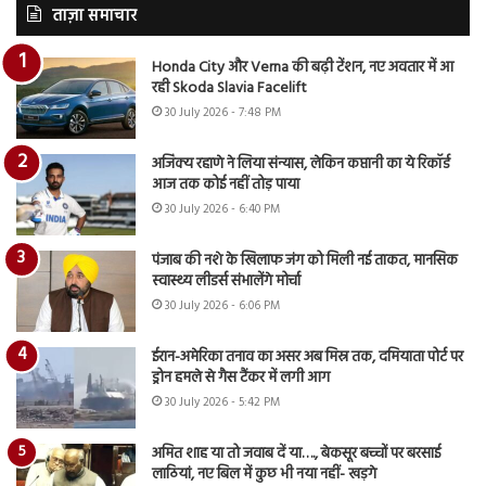
ताज़ा समाचार
Honda City और Verna की बढ़ी टेंशन, नए अवतार में आ
रही Skoda Slavia Facelift
30 July 2026 - 7:48 PM
अजिंक्य रहाणे ने लिया संन्यास, लेकिन कप्तानी का ये रिकॉर्ड
आज तक कोई नहीं तोड़ पाया
30 July 2026 - 6:40 PM
पंजाब की नशे के खिलाफ जंग को मिली नई ताकत, मानसिक
स्वास्थ्य लीडर्स संभालेंगे मोर्चा
30 July 2026 - 6:06 PM
ईरान-अमेरिका तनाव का असर अब मिस्र तक, दमियाता पोर्ट पर
ड्रोन हमले से गैस टैंकर में लगी आग
30 July 2026 - 5:42 PM
अमित शाह या तो जवाब दें या…., बेकसूर बच्चों पर बरसाई
लाठियां, नए बिल में कुछ भी नया नहीं- खड़गे