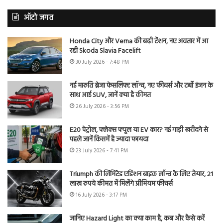
ऑटो जगत
Honda City और Verna की बढ़ी टेंशन, नए अवतार में आ
रही Skoda Slavia Facelift
30 July 2026 - 7:48 PM
नई मारुति ब्रेजा फेसलिफ्ट लॉन्च, नए फीचर्स और टर्बो इंजन के
साथ आई SUV, जानें क्या है कीमत
26 July 2026 - 3:56 PM
E20 पेट्रोल, फ्लेक्स फ्यूल या EV कार? नई गाड़ी खरीदने से
पहले जानें किसमें है ज्यादा फायदा
23 July 2026 - 7:41 PM
Triumph की लिमिटेड एडिशन बाइक लॉन्च के लिए तैयार, 21
लाख रुपये कीमत में मिलेंगे प्रीमियम फीचर्स
16 July 2026 - 3:17 PM
जानिए Hazard Light का क्या काम है, कब और कैसे करें