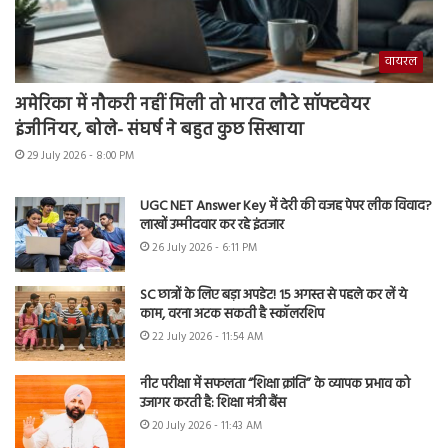
वायरल
अमेरिका में नौकरी नहीं मिली तो भारत लौटे सॉफ्टवेयर
इंजीनियर, बोले- संघर्ष ने बहुत कुछ सिखाया
29 July 2026 - 8:00 PM
UGC NET Answer Key में देरी की वजह पेपर लीक विवाद?
लाखों उम्मीदवार कर रहे इंतजार
26 July 2026 - 6:11 PM
SC छात्रों के लिए बड़ा अपडेट! 15 अगस्त से पहले कर लें ये
काम, वरना अटक सकती है स्कॉलरशिप
22 July 2026 - 11:54 AM
नीट परीक्षा में सफलता “शिक्षा क्रांति” के व्यापक प्रभाव को
उजागर करती है: शिक्षा मंत्री बैंस
20 July 2026 - 11:43 AM