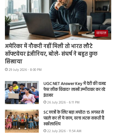
वायरल
अमेरिका में नौकरी नहीं मिली तो भारत लौटे
सॉफ्टवेयर इंजीनियर, बोले- संघर्ष ने बहुत कुछ
सिखाया
29 July 2026 - 8:00 PM
UGC NET Answer Key में देरी की वजह
पेपर लीक विवाद? लाखों उम्मीदवार कर रहे
इंतजार
26 July 2026 - 6:11 PM
SC छात्रों के लिए बड़ा अपडेट! 15 अगस्त से
पहले कर लें ये काम, वरना अटक सकती है
स्कॉलरशिप
22 July 2026 - 11:54 AM