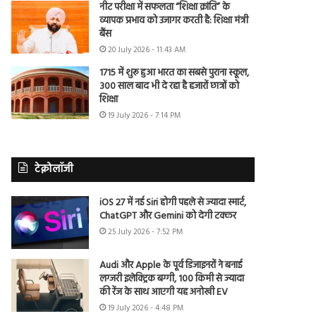
नीट परीक्षा में सफलता “शिक्षा क्रांति” के
व्यापक प्रभाव को उजागर करती है: शिक्षा मंत्री
बैंस
20 July 2026 - 11:43 AM
1715 में शुरू हुआ भारत का सबसे पुराना स्कूल,
300 साल बाद भी दे रहा है हजारों छात्रों को
शिक्षा
19 July 2026 - 7:14 PM
टेक्नोलॉजी
iOS 27 में नई Siri होगी पहले से ज्यादा स्मार्ट,
ChatGPT और Gemini को देगी टक्कर
25 July 2026 - 7:52 PM
Audi और Apple के पूर्व डिजाइनरों ने बनाई
लग्जरी इलेक्ट्रिक बग्गी, 100 किमी से ज्यादा
की रेंज के साथ आएगी यह अनोखी EV
19 July 2026 - 4:48 PM