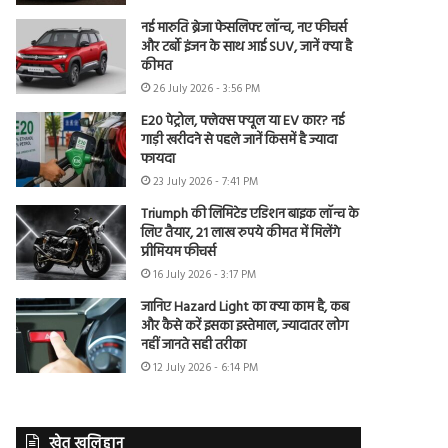
नई मारुति ब्रेजा फेसलिफ्ट लॉन्च, नए फीचर्स
और टर्बो इंजन के साथ आई SUV, जानें क्या है
कीमत
26 July 2026 - 3:56 PM
E20 पेट्रोल, फ्लेक्स फ्यूल या EV कार? नई
गाड़ी खरीदने से पहले जानें किसमें है ज्यादा
फायदा
23 July 2026 - 7:41 PM
Triumph की लिमिटेड एडिशन बाइक लॉन्च के
लिए तैयार, 21 लाख रुपये कीमत में मिलेंगे
प्रीमियम फीचर्स
16 July 2026 - 3:17 PM
जानिए Hazard Light का क्या काम है, कब
और कैसे करें इसका इस्तेमाल, ज्यादातर लोग
नहीं जानते सही तरीका
12 July 2026 - 6:14 PM
खेत खलिहान