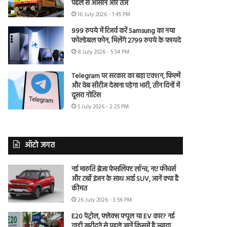
पहले से आसान और तेज
16 July 2026 - 1:45 PM
999 रुपये में रिजर्व करें Samsung का नया
फोल्डेबल फोन, मिलेंगे 2799 रुपये के फायदे
8 July 2026 - 5:54 PM
Telegram पर सरकार का बड़ा एक्शन, फिल्में
और वेब सीरीज देखना पड़ेगा भारी, तीन दिनों में
दूसरा नोटिस
5 July 2026 - 2:25 PM
ऑटो जगत
नई मारुति ब्रेजा फेसलिफ्ट लॉन्च, नए फीचर्स
और टर्बो इंजन के साथ आई SUV, जानें क्या है
कीमत
26 July 2026 - 3:56 PM
E20 पेट्रोल, फ्लेक्स फ्यूल या EV कार? नई
गाड़ी खरीदने से पहले जानें किसमें है ज्यादा