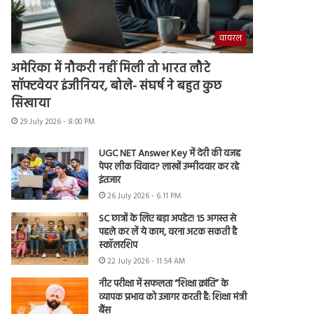
वायरल
अमेरिका में नौकरी नहीं मिली तो भारत लौटे
सॉफ्टवेयर इंजीनियर, बोले- संघर्ष ने बहुत कुछ
सिखाया
29 July 2026 - 8:00 PM
UGC NET Answer Key में देरी की वजह
पेपर लीक विवाद? लाखों उम्मीदवार कर रहे
इंतजार
26 July 2026 - 6:11 PM
SC छात्रों के लिए बड़ा अपडेट! 15 अगस्त से
पहले कर लें ये काम, वरना अटक सकती है
स्कॉलरशिप
22 July 2026 - 11:54 AM
नीट परीक्षा में सफलता “शिक्षा क्रांति” के
व्यापक प्रभाव को उजागर करती है: शिक्षा मंत्री
बैंस