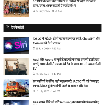
SC छात्रों के लिए बड़ा अपडेट! 15 अगस्त से पहले कर लें ये
काम, वरना अटक सकती है स्कॉलरशिप
22 July 2026 - 11:54 AM
टेक्नोलॉजी
iOS 27 में नई Siri होगी पहले से ज्यादा स्मार्ट, ChatGPT और
Gemini को देगी टक्कर
25 July 2026 - 7:52 PM
Audi और Apple के पूर्व डिजाइनरों ने बनाई लग्जरी इलेक्ट्रिक
बग्गी, 100 किमी से ज्यादा की रेंज के साथ आएगी यह अनोखी
EV
19 July 2026 - 4:48 PM
रेल यात्रियों के लिए बड़ी खुशखबरी, IRCTC की नई वेबसाइट
लॉन्च, टिकट बुकिंग होगी पहले से आसान और तेज
16 July 2026 - 1:45 PM
999 रुपये में रिजर्व करें Samsung का नया फोल्डेबल फोन,