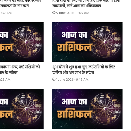
ेगा भाग्य का साथ, करियर-धन
किस राशि को मिलेगा लाभ और किसे बरतनी होगी
ंगे सफलता के नए रास्ते
सावधानी, जानें आज का भविष्यफल
 9:57 AM
5 June 2026 - 9:05 AM
मकेगा भाग्य, कई राशियों को
शुभ योग में शुरू हुआ जून, कई राशियों के लिए
लाभ के संकेत
करियर और धन लाभ के संकेत
8:23 AM
1 June 2026 - 9:48 AM