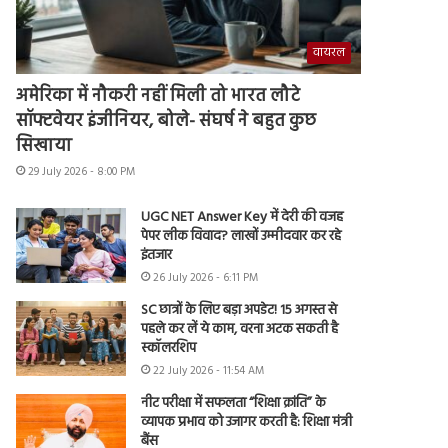
वायरल
अमेरिका में नौकरी नहीं मिली तो भारत लौटे
सॉफ्टवेयर इंजीनियर, बोले- संघर्ष ने बहुत कुछ
सिखाया
29 July 2026 - 8:00 PM
UGC NET Answer Key में देरी की वजह
पेपर लीक विवाद? लाखों उम्मीदवार कर रहे
इंतजार
26 July 2026 - 6:11 PM
SC छात्रों के लिए बड़ा अपडेट! 15 अगस्त से
पहले कर लें ये काम, वरना अटक सकती है
स्कॉलरशिप
22 July 2026 - 11:54 AM
नीट परीक्षा में सफलता “शिक्षा क्रांति” के
व्यापक प्रभाव को उजागर करती है: शिक्षा मंत्री
बैंस