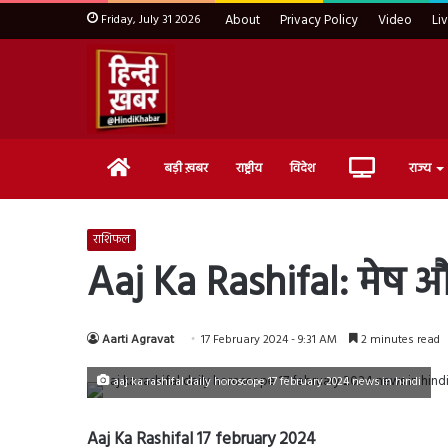
Friday, July 31 2026
About
Privacy Policy
Video
Li
Home
Live
बड़ी ख़बर
राष्ट्रीय
विदेश
राज्य
TV
राशिफल
Aaj Ka Rashifal: मेष औ
Aarti Agravat
17 February 2024 - 9:31 AM
2 minutes read
aaj ka rashifal daily horoscope 17 february 2024 news in hindi
Aaj Ka Rashifal 17 february 2024