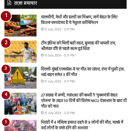
ताज़ा समाचार
दालचीनी, मेथी और हल्दी का मिश्रण, जानें सेहत के लिए
कितना फायदेमंद है ये नेचुरल कॉम्बिनेशन
31 July 2026 - 5:57 PM
टीम इंडिया को मिली बड़ी राहत, बुमराह की वापसी तय,
श्रीलंका दौरे से पहले खत्म हुई चिंता
31 July 2026 - 5:21 PM
दिल्ली-मुंबई एक्सप्रेस-वे पर मौत का तांडव, डंपर में घुसी ट्रक,
भाई-बहन समेत 3 की मौत
31 July 2026 - 4:17 PM
27 सप्ताह में जन्मी, नवांशहर की बच्ची ने ‘मुख्यमंत्री सेहत
योजना’ के तहत 50 दिनों की विशेष NICU देखभाल के बाद दी
मौत को मात
31 July 2026 - 3:33 PM
भिवंडी में 4 मंजिला इमारत ढहने से 9 लोगों की मौत, मलबे में
कई लोगों के फंसे होने की आशंका