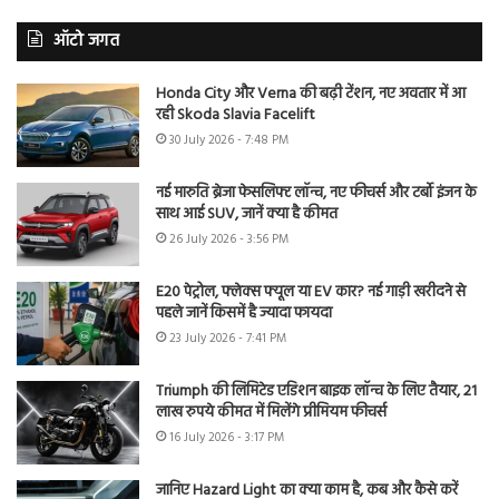
ऑटो जगत
Honda City और Verna की बढ़ी टेंशन, नए अवतार में आ
रही Skoda Slavia Facelift
30 July 2026 - 7:48 PM
नई मारुति ब्रेजा फेसलिफ्ट लॉन्च, नए फीचर्स और टर्बो इंजन के
साथ आई SUV, जानें क्या है कीमत
26 July 2026 - 3:56 PM
E20 पेट्रोल, फ्लेक्स फ्यूल या EV कार? नई गाड़ी खरीदने से
पहले जानें किसमें है ज्यादा फायदा
23 July 2026 - 7:41 PM
Triumph की लिमिटेड एडिशन बाइक लॉन्च के लिए तैयार, 21
लाख रुपये कीमत में मिलेंगे प्रीमियम फीचर्स
16 July 2026 - 3:17 PM
जानिए Hazard Light का क्या काम है, कब और कैसे करें