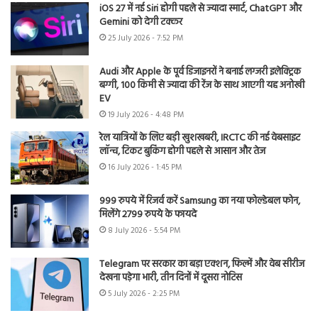
iOS 27 में नई Siri होगी पहले से ज्यादा स्मार्ट, ChatGPT और
Gemini को देगी टक्कर
25 July 2026 - 7:52 PM
Audi और Apple के पूर्व डिजाइनरों ने बनाई लग्जरी इलेक्ट्रिक
बग्गी, 100 किमी से ज्यादा की रेंज के साथ आएगी यह अनोखी
EV
19 July 2026 - 4:48 PM
रेल यात्रियों के लिए बड़ी खुशखबरी, IRCTC की नई वेबसाइट
लॉन्च, टिकट बुकिंग होगी पहले से आसान और तेज
16 July 2026 - 1:45 PM
999 रुपये में रिजर्व करें Samsung का नया फोल्डेबल फोन,
मिलेंगे 2799 रुपये के फायदे
8 July 2026 - 5:54 PM
Telegram पर सरकार का बड़ा एक्शन, फिल्में और वेब सीरीज
देखना पड़ेगा भारी, तीन दिनों में दूसरा नोटिस
5 July 2026 - 2:25 PM