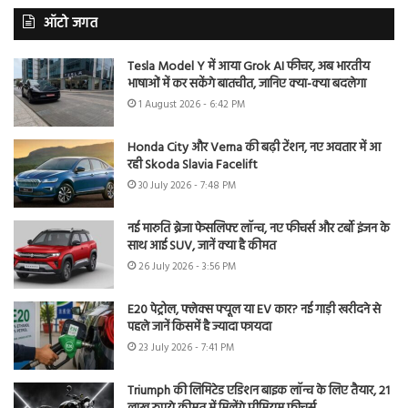
ऑटो जगत
Tesla Model Y में आया Grok AI फीचर, अब भारतीय
भाषाओं में कर सकेंगे बातचीत, जानिए क्या-क्या बदलेगा
1 August 2026 - 6:42 PM
Honda City और Verna की बढ़ी टेंशन, नए अवतार में आ
रही Skoda Slavia Facelift
30 July 2026 - 7:48 PM
नई मारुति ब्रेजा फेसलिफ्ट लॉन्च, नए फीचर्स और टर्बो इंजन के
साथ आई SUV, जानें क्या है कीमत
26 July 2026 - 3:56 PM
E20 पेट्रोल, फ्लेक्स फ्यूल या EV कार? नई गाड़ी खरीदने से
पहले जानें किसमें है ज्यादा फायदा
23 July 2026 - 7:41 PM
Triumph की लिमिटेड एडिशन बाइक लॉन्च के लिए तैयार, 21