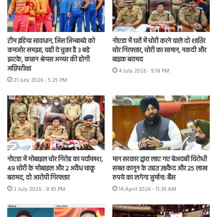
टीम इंडिया सावधान, जिस जिम्बाब्वे को
नोएडा में घरों में चोरी करने वाले दो शातिर
कमजोर समझा, वही दे चुका है 3 बड़े
चोर गिरफ्तार, चोरी का सामान, नकदी और
झटके, कप्तान श्रेयस अय्यर की होगी
बाइक बरामद
अग्निपरीक्षा
4 July 2026 - 9:18 PM
21 July 2026 - 5:25 PM
नोएडा में मोबाइल चोर गिरोह का पर्दाफाश,
मान सरकार द्वारा लाए गए बेअदबी विरोधी
49 चोरी के मोबाइल और 2 अवैध चाकू
सख्त कानून के तहत उम्रकैद और 25 लाख
बरामद, दो आरोपी गिरफ्तार
रुपये का लगेगा जुर्माना: बैंस
3 July 2026 - 8:10 PM
14 April 2026 - 11:39 AM