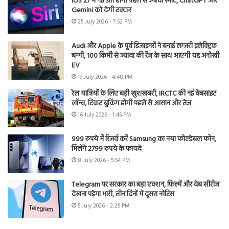
iOS 27 में नई Siri होगी पहले से ज्यादा स्मार्ट, ChatGPT और
Gemini को देगी टक्कर
25 July 2026 - 7:52 PM
Audi और Apple के पूर्व डिजाइनरों ने बनाई लग्जरी इलेक्ट्रिक
बग्गी, 100 किमी से ज्यादा की रेंज के साथ आएगी यह अनोखी
EV
19 July 2026 - 4:48 PM
रेल यात्रियों के लिए बड़ी खुशखबरी, IRCTC की नई वेबसाइट
लॉन्च, टिकट बुकिंग होगी पहले से आसान और तेज
16 July 2026 - 1:45 PM
999 रुपये में रिजर्व करें Samsung का नया फोल्डेबल फोन,
मिलेंगे 2799 रुपये के फायदे
8 July 2026 - 5:54 PM
Telegram पर सरकार का बड़ा एक्शन, फिल्में और वेब सीरीज
देखना पड़ेगा भारी, तीन दिनों में दूसरा नोटिस
5 July 2026 - 2:25 PM