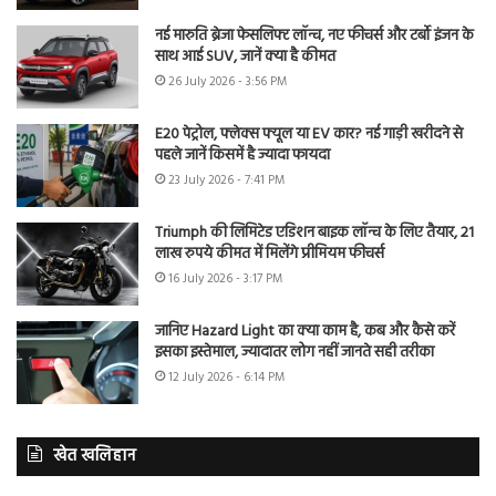
नई मारुति ब्रेजा फेसलिफ्ट लॉन्च, नए फीचर्स और टर्बो इंजन के
साथ आई SUV, जानें क्या है कीमत
26 July 2026 - 3:56 PM
E20 पेट्रोल, फ्लेक्स फ्यूल या EV कार? नई गाड़ी खरीदने से
पहले जानें किसमें है ज्यादा फायदा
23 July 2026 - 7:41 PM
Triumph की लिमिटेड एडिशन बाइक लॉन्च के लिए तैयार, 21
लाख रुपये कीमत में मिलेंगे प्रीमियम फीचर्स
16 July 2026 - 3:17 PM
जानिए Hazard Light का क्या काम है, कब और कैसे करें
इसका इस्तेमाल, ज्यादातर लोग नहीं जानते सही तरीका
12 July 2026 - 6:14 PM
खेत खलिहान