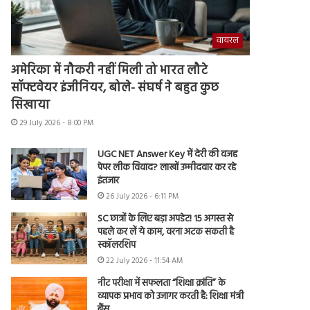
वायरल
अमेरिका में नौकरी नहीं मिली तो भारत लौटे
सॉफ्टवेयर इंजीनियर, बोले- संघर्ष ने बहुत कुछ
सिखाया
29 July 2026 - 8:00 PM
UGC NET Answer Key में देरी की वजह
पेपर लीक विवाद? लाखों उम्मीदवार कर रहे
इंतजार
26 July 2026 - 6:11 PM
SC छात्रों के लिए बड़ा अपडेट! 15 अगस्त से
पहले कर लें ये काम, वरना अटक सकती है
स्कॉलरशिप
22 July 2026 - 11:54 AM
नीट परीक्षा में सफलता “शिक्षा क्रांति” के
व्यापक प्रभाव को उजागर करती है: शिक्षा मंत्री
बैंस