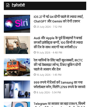
टेक्नोलॉजी
iOS 27 में नई Siri होगी पहले से ज्यादा स्मार्ट,
ChatGPT और Gemini को देगी टक्कर
25 July 2026 - 7:52 PM
Audi और Apple के पूर्व डिजाइनरों ने बनाई
लग्जरी इलेक्ट्रिक बग्गी, 100 किमी से ज्यादा
की रेंज के साथ आएगी यह अनोखी EV
19 July 2026 - 4:48 PM
रेल यात्रियों के लिए बड़ी खुशखबरी, IRCTC
की नई वेबसाइट लॉन्च, टिकट बुकिंग होगी
पहले से आसान और तेज
16 July 2026 - 1:45 PM
999 रुपये में रिजर्व करें Samsung का नया
फोल्डेबल फोन, मिलेंगे 2799 रुपये के फायदे
8 July 2026 - 5:54 PM
Telegram पर सरकार का बड़ा एक्शन, फिल्में