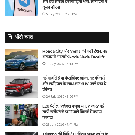
और वेब सीरीज देखना पड़ेगा भारी, तीन दिनों में
दूसरा नोटिस
5 July 2026 - 2:25 PM
ऑटो जगत
Honda City और Verna की बढ़ी टेंशन, नए
अवतार में आ रही Skoda Slavia Facelift
30 July 2026 - 7:48 PM
नई मारुति ब्रेजा फेसलिफ्ट लॉन्च, नए फीचर्स
और टर्बो इंजन के साथ आई SUV, जानें क्या है
कीमत
26 July 2026 - 3:56 PM
E20 पेट्रोल, फ्लेक्स फ्यूल या EV कार? नई
गाड़ी खरीदने से पहले जानें किसमें है ज्यादा
फायदा
23 July 2026 - 7:41 PM
Triumph की लिमिटेड एडिशन बाइक लॉन्च के