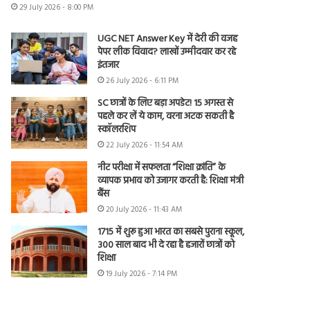
29 July 2026 - 8:00 PM
UGC NET Answer Key में देरी की वजह
पेपर लीक विवाद? लाखों उम्मीदवार कर रहे
इंतजार
26 July 2026 - 6:11 PM
SC छात्रों के लिए बड़ा अपडेट! 15 अगस्त से
पहले कर लें ये काम, वरना अटक सकती है
स्कॉलरशिप
22 July 2026 - 11:54 AM
नीट परीक्षा में सफलता “शिक्षा क्रांति” के
व्यापक प्रभाव को उजागर करती है: शिक्षा मंत्री
बैंस
20 July 2026 - 11:43 AM
1715 में शुरू हुआ भारत का सबसे पुराना स्कूल,
300 साल बाद भी दे रहा है हजारों छात्रों को
शिक्षा
19 July 2026 - 7:14 PM