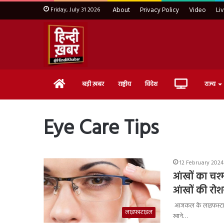
Friday, July 31 2026
About
Privacy Policy
Video
Li
Home
Live
बड़ी ख़बर
राष्ट्रीय
विदेश
राज्य
TV
Eye Care Tips
12 February 2024
आंखों का चश्
आंखों की रोश
आजकल के लाइफस्टाइल
लाइफ़स्टाइल
खाने…