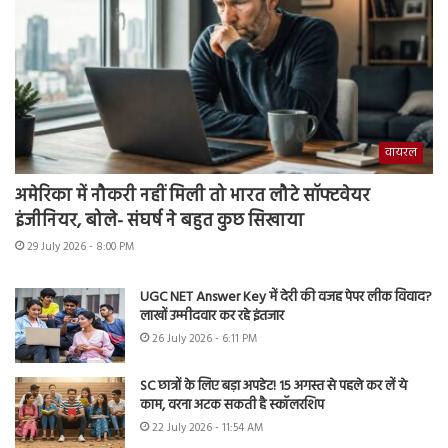
वायरल
अमेरिका में नौकरी नहीं मिली तो भारत लौटे सॉफ्टवेयर
इंजीनियर, बोले- संघर्ष ने बहुत कुछ सिखाया
29 July 2026 - 8:00 PM
UGC NET Answer Key में देरी की वजह पेपर लीक विवाद?
लाखों उम्मीदवार कर रहे इंतजार
26 July 2026 - 6:11 PM
SC छात्रों के लिए बड़ा अपडेट! 15 अगस्त से पहले कर लें ये
काम, वरना अटक सकती है स्कॉलरशिप
22 July 2026 - 11:54 AM