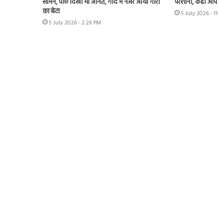
सामने, पीछे दिखीं मां जीनत, गोद में नजर आया गौरी
परेशानी, कहीं आप भ
का बेटा
5 July 2026 - 1
5 July 2026 - 2:26 PM