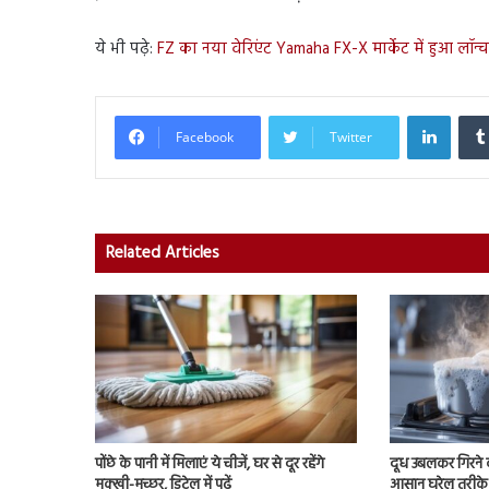
ये भी पढ़े:
FZ का नया वेरिएंट Yamaha FX-X मार्केट में हुआ लॉन्च
Linked
Facebook
Twitter
Related Articles
पोंछे के पानी में मिलाएं ये चीजें, घर से दूर रहेंगे
दूध उबलकर गिरने क
मक्खी-मच्छर, डिटेल में पढ़ें
आसान घरेलू तरीके 