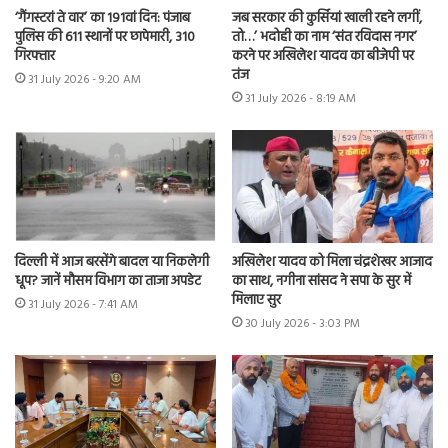
‘गैंगस्टरां ते वार’ का 191वां दिन: पंजाब
जब सरकार की कुर्सियां खाली रहने लगीं,
पुलिस की 611 स्थानों पर छापेमारी, 310
तो…’ भदोही का नाम ‘संत रविदास नगर’
गिरफ्तार
करने पर अखिलेश यादव का बीजेपी पर
तंज
31 July 2026 - 9:20 AM
31 July 2026 - 8:19 AM
दिल्ली में आज बरसेंगे बादल या निकलेगी
अखिलेश यादव को मिला चंद्रशेखर आजाद
धूप? जानें मौसम विभाग का ताजा अपडेट
का साथ, नगीना सांसद ने सपा के सुर में
मिलाए सुर
31 July 2026 - 7:41 AM
30 July 2026 - 3:03 PM