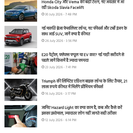
Honda City और Verna की बढ़ी टेंशन, नए अवतार में आ
रही Skoda Slavia Facelift
30 July 2026 - 7:48 PM
नई मारुति ब्रेजा फेसलिफ्ट लॉन्च, नए फीचर्स और टर्बो इंजन के
साथ आई SUV, जानें क्या है कीमत
26 July 2026 - 3:56 PM
E20 पेट्रोल, फ्लेक्स फ्यूल या EV कार? नई गाड़ी खरीदने से
पहले जानें किसमें है ज्यादा फायदा
23 July 2026 - 7:41 PM
Triumph की लिमिटेड एडिशन बाइक लॉन्च के लिए तैयार, 21
लाख रुपये कीमत में मिलेंगे प्रीमियम फीचर्स
16 July 2026 - 3:17 PM
जानिए Hazard Light का क्या काम है, कब और कैसे करें
इसका इस्तेमाल, ज्यादातर लोग नहीं जानते सही तरीका
12 July 2026 - 6:14 PM