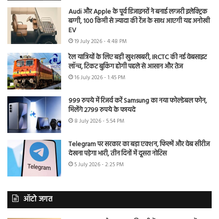
Audi और Apple के पूर्व डिजाइनरों ने बनाई लग्जरी इलेक्ट्रिक
बग्गी, 100 किमी से ज्यादा की रेंज के साथ आएगी यह अनोखी
EV
19 July 2026 - 4:48 PM
रेल यात्रियों के लिए बड़ी खुशखबरी, IRCTC की नई वेबसाइट
लॉन्च, टिकट बुकिंग होगी पहले से आसान और तेज
16 July 2026 - 1:45 PM
999 रुपये में रिजर्व करें Samsung का नया फोल्डेबल फोन,
मिलेंगे 2799 रुपये के फायदे
8 July 2026 - 5:54 PM
Telegram पर सरकार का बड़ा एक्शन, फिल्में और वेब सीरीज
देखना पड़ेगा भारी, तीन दिनों में दूसरा नोटिस
5 July 2026 - 2:25 PM
ऑटो जगत