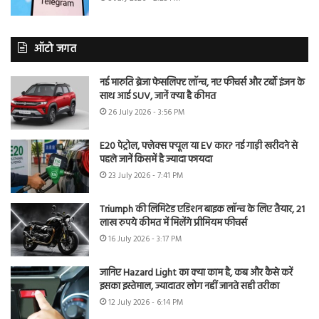
ऑटो जगत
नई मारुति ब्रेजा फेसलिफ्ट लॉन्च, नए फीचर्स और टर्बो इंजन के
साथ आई SUV, जानें क्या है कीमत
26 July 2026 - 3:56 PM
E20 पेट्रोल, फ्लेक्स फ्यूल या EV कार? नई गाड़ी खरीदने से
पहले जानें किसमें है ज्यादा फायदा
23 July 2026 - 7:41 PM
Triumph की लिमिटेड एडिशन बाइक लॉन्च के लिए तैयार, 21
लाख रुपये कीमत में मिलेंगे प्रीमियम फीचर्स
16 July 2026 - 3:17 PM
जानिए Hazard Light का क्या काम है, कब और कैसे करें
इसका इस्तेमाल, ज्यादातर लोग नहीं जानते सही तरीका
12 July 2026 - 6:14 PM