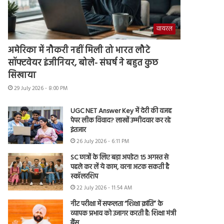
वायरल
अमेरिका में नौकरी नहीं मिली तो भारत लौटे
सॉफ्टवेयर इंजीनियर, बोले- संघर्ष ने बहुत कुछ
सिखाया
29 July 2026 - 8:00 PM
UGC NET Answer Key में देरी की वजह
पेपर लीक विवाद? लाखों उम्मीदवार कर रहे
इंतजार
26 July 2026 - 6:11 PM
SC छात्रों के लिए बड़ा अपडेट! 15 अगस्त से
पहले कर लें ये काम, वरना अटक सकती है
स्कॉलरशिप
22 July 2026 - 11:54 AM
नीट परीक्षा में सफलता “शिक्षा क्रांति” के
व्यापक प्रभाव को उजागर करती है: शिक्षा मंत्री
बैंस