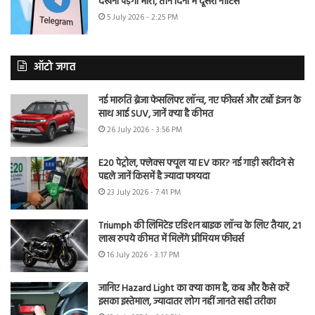
देखना पड़ेगा भारी, तीन दिनों में दूसरा नोटिस
5 July 2026 - 2:25 PM
ऑटो जगत
नई मारुति ब्रेजा फेसलिफ्ट लॉन्च, नए फीचर्स और टर्बो इंजन के
साथ आई SUV, जानें क्या है कीमत
26 July 2026 - 3:56 PM
E20 पेट्रोल, फ्लेक्स फ्यूल या EV कार? नई गाड़ी खरीदने से
पहले जानें किसमें है ज्यादा फायदा
23 July 2026 - 7:41 PM
Triumph की लिमिटेड एडिशन बाइक लॉन्च के लिए तैयार, 21
लाख रुपये कीमत में मिलेंगे प्रीमियम फीचर्स
16 July 2026 - 3:17 PM
जानिए Hazard Light का क्या काम है, कब और कैसे करें
इसका इस्तेमाल, ज्यादातर लोग नहीं जानते सही तरीका