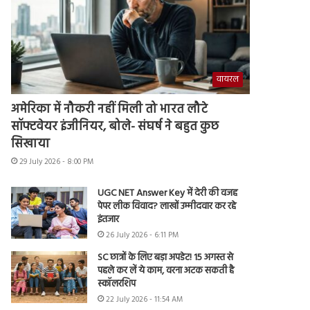
वायरल
अमेरिका में नौकरी नहीं मिली तो भारत लौटे
सॉफ्टवेयर इंजीनियर, बोले- संघर्ष ने बहुत कुछ
सिखाया
29 July 2026 - 8:00 PM
UGC NET Answer Key में देरी की वजह
पेपर लीक विवाद? लाखों उम्मीदवार कर रहे
इंतजार
26 July 2026 - 6:11 PM
SC छात्रों के लिए बड़ा अपडेट! 15 अगस्त से
पहले कर लें ये काम, वरना अटक सकती है
स्कॉलरशिप
22 July 2026 - 11:54 AM