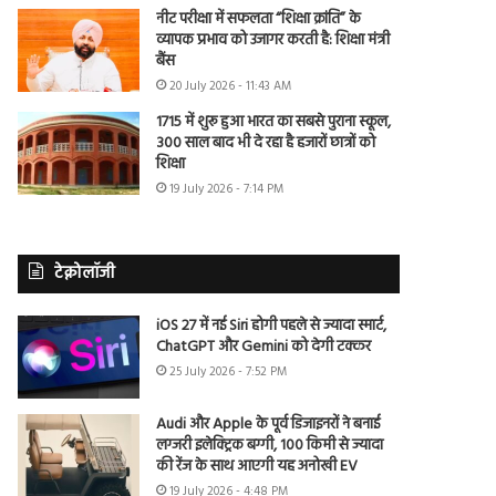
नीट परीक्षा में सफलता “शिक्षा क्रांति” के
व्यापक प्रभाव को उजागर करती है: शिक्षा मंत्री
बैंस
20 July 2026 - 11:43 AM
1715 में शुरू हुआ भारत का सबसे पुराना स्कूल,
300 साल बाद भी दे रहा है हजारों छात्रों को
शिक्षा
19 July 2026 - 7:14 PM
टेक्नोलॉजी
iOS 27 में नई Siri होगी पहले से ज्यादा स्मार्ट,
ChatGPT और Gemini को देगी टक्कर
25 July 2026 - 7:52 PM
Audi और Apple के पूर्व डिजाइनरों ने बनाई
लग्जरी इलेक्ट्रिक बग्गी, 100 किमी से ज्यादा
की रेंज के साथ आएगी यह अनोखी EV
19 July 2026 - 4:48 PM