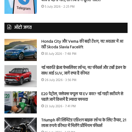
देखना पड़ेगा भारी, तीन दिनों में दूसरा नोटिस
5 July 2026 - 2:25 PM
ऑटो जगत
Honda City और Verna की बढ़ी टेंशन, नए अवतार में आ
रही Skoda Slavia Facelift
30 July 2026 - 7:48 PM
नई मारुति ब्रेजा फेसलिफ्ट लॉन्च, नए फीचर्स और टर्बो इंजन के
साथ आई SUV, जानें क्या है कीमत
26 July 2026 - 3:56 PM
E20 पेट्रोल, फ्लेक्स फ्यूल या EV कार? नई गाड़ी खरीदने से
पहले जानें किसमें है ज्यादा फायदा
23 July 2026 - 7:41 PM
Triumph की लिमिटेड एडिशन बाइक लॉन्च के लिए तैयार, 21
लाख रुपये कीमत में मिलेंगे प्रीमियम फीचर्स