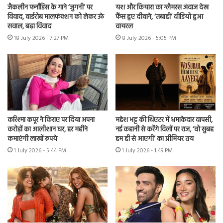
जैकलीन फर्नांडिस के गाने ‘जुगनी’ पर
यश और कियारा का ग्लैमरस अंदाज देख
विवाद, वार्डरोब मालफंक्शन को लेकर उठे
फैंस हुए दीवाने, ‘तबाही’ वीडियो हुआ
सवाल, बढ़ा विवाद
वायरल
18 July 2026 - 7:27 PM
8 July 2026 - 5:05 PM
करिश्मा कपूर ने किराए पर दिया अपना
महेश भट्ट की थिएटर में धमाकेदार वापसी,
करोड़ों का आलीशान घर, हर महीने
नई कहानी से करेंगे दिलों पर राज, ‘वो सुबह
कमाएंगी लाखों रुपये
हम ही से आएगी’ का प्रीमियर तय
1 July 2026 - 5:44 PM
1 July 2026 - 1:49 PM