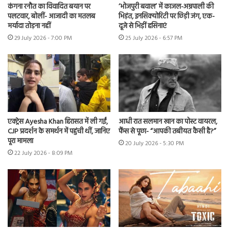
कंगना रनौत का विवादित बयान पर
‘भोजपुरी बवाल’ में काजल-अम्रपाली की
पलटवार, बोलीं- आजादी का मतलब
भिड़ंत, इनसिक्योरिटी पर छिड़ी जंग, एक-
मर्यादा तोड़ना नहीं
दूजे से भिड़ीं हसिनाएं
29 July 2026 - 7:00 PM
25 July 2026 - 6:57 PM
एक्ट्रेस Ayesha Khan हिरासत में ली गईं,
आधी रात सलमान खान का पोस्ट वायरल,
CJP प्रदर्शन के समर्थन में पहुंची थीं, जानिए
फैंस से पूछा- “आपकी तबीयत कैसी है?”
पूरा मामला
20 July 2026 - 5:30 PM
22 July 2026 - 8:09 PM