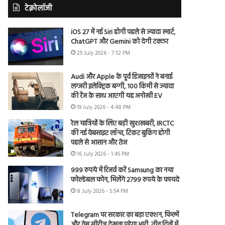
टेक्नोलॉजी
iOS 27 में नई Siri होगी पहले से ज्यादा स्मार्ट,
ChatGPT और Gemini को देगी टक्कर
25 July 2026 - 7:52 PM
Audi और Apple के पूर्व डिजाइनरों ने बनाई
लग्जरी इलेक्ट्रिक बग्गी, 100 किमी से ज्यादा
की रेंज के साथ आएगी यह अनोखी EV
19 July 2026 - 4:48 PM
रेल यात्रियों के लिए बड़ी खुशखबरी, IRCTC
की नई वेबसाइट लॉन्च, टिकट बुकिंग होगी
पहले से आसान और तेज
16 July 2026 - 1:45 PM
999 रुपये में रिजर्व करें Samsung का नया
फोल्डेबल फोन, मिलेंगे 2799 रुपये के फायदे
8 July 2026 - 5:54 PM
Telegram पर सरकार का बड़ा एक्शन, फिल्में
और वेब सीरीज देखना पड़ेगा भारी, तीन दिनों में