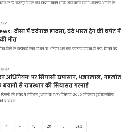
स्थान के उदयपुर में एक बड़ा हादसा सामने आया, जहां चलते ट्रक में अचानक धमाके के
:47 PM
s : दौसा में दर्दनाक हादसा, वंदे भारत ट्रेन की चपेट में
 की मौत
ा जिले के बांदीकुई रेलवे स्टेशन पर शनिवार शाम एक दर्दनाक हादसा हो गया, जिसमें वंदे
2:29 PM
 वंदन अधिनियम’ पर सियासी घमासान, भजनलाल, गहलोत
े बयानों से राजस्थान की सियासत गरमाई
: दिल्ली की संसद में संविधान (131वां संशोधन) विधेयक-2026 को लेकर हुई राजनीतिक
 की सियासत…
4
»
10
20
...
Last