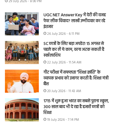
29 July 2026 - 8:00 PM
UGC NET Answer Key में देरी की वजह
पेपर लीक विवाद? लाखों उम्मीदवार कर रहे
इंतजार
26 July 2026 - 6:11 PM
SC छात्रों के लिए बड़ा अपडेट! 15 अगस्त से
पहले कर लें ये काम, वरना अटक सकती है
स्कॉलरशिप
22 July 2026 - 11:54 AM
नीट परीक्षा में सफलता “शिक्षा क्रांति” के
व्यापक प्रभाव को उजागर करती है: शिक्षा मंत्री
बैंस
20 July 2026 - 11:43 AM
1715 में शुरू हुआ भारत का सबसे पुराना स्कूल,
300 साल बाद भी दे रहा है हजारों छात्रों को
शिक्षा
19 July 2026 - 7:14 PM