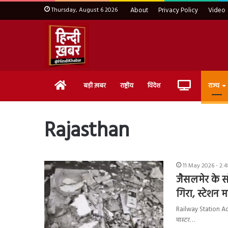
Thursday, August 6 2026
About
Privacy Policy
Video
Home
Live
बड़ी ख़बर
राष्ट्रीय
विदेश
राज्य
TV
Rajasthan
11 May 2026 - 2:
जैसलमेर के स
गिरा, स्टेशन 
Railway Station Acci
मास्टर…