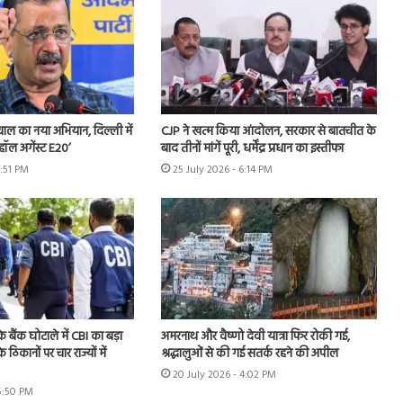
ीवाल का नया अभियान, दिल्ली में
CJP ने खत्म किया आंदोलन, सरकार से बातचीत के
हॉल अगेंस्ट E20’
बाद तीनों मांगें पूरी, धर्मेंद्र प्रधान का इस्तीफा
3:51 PM
25 July 2026 - 6:14 PM
े बैंक घोटाले में CBI का बड़ा
अमरनाथ और वैष्णो देवी यात्रा फिर रोकी गई,
े ठिकानों पर चार राज्यों में
श्रद्धालुओं से की गई सतर्क रहने की अपील
20 July 2026 - 4:02 PM
 5:50 PM