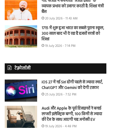
नीट परीक्षा में सफलता “शिक्षा क्रांति” के
व्यापक प्रभाव को उजागर करती है: शिक्षा मंत्री
बैंस
20 July 2026 - 11:43 AM
1715 में शुरू हुआ भारत का सबसे पुराना स्कूल,
300 साल बाद भी दे रहा है हजारों छात्रों को
शिक्षा
19 July 2026 - 7:14 PM
टेक्नोलॉजी
iOS 27 में नई Siri होगी पहले से ज्यादा स्मार्ट,
ChatGPT और Gemini को देगी टक्कर
25 July 2026 - 7:52 PM
Audi और Apple के पूर्व डिजाइनरों ने बनाई
लग्जरी इलेक्ट्रिक बग्गी, 100 किमी से ज्यादा
की रेंज के साथ आएगी यह अनोखी EV
19 July 2026 - 4:48 PM