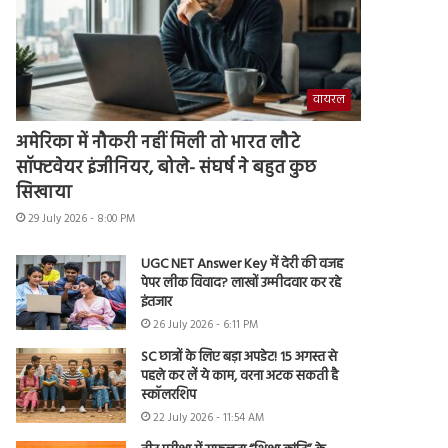
वायरल
अमेरिका में नौकरी नहीं मिली तो भारत लौटे
सॉफ्टवेयर इंजीनियर, बोले- संघर्ष ने बहुत कुछ
सिखाया
29 July 2026 - 8:00 PM
UGC NET Answer Key में देरी की वजह
पेपर लीक विवाद? लाखों उम्मीदवार कर रहे
इंतजार
26 July 2026 - 6:11 PM
SC छात्रों के लिए बड़ा अपडेट! 15 अगस्त से
पहले कर लें ये काम, वरना अटक सकती है
स्कॉलरशिप
22 July 2026 - 11:54 AM