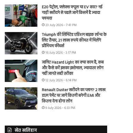
E20 पेट्रोल, फ्लेक्स फ्यूल या EV कार? नई
गाड़ी खरीदने से पहले जानें किसमें है ज्यादा
फायदा
23 July 2026 - 7:41 PM
Triumph की लिमिटेड एडिशन बाइक लॉन्च के
लिए तैयार, 21 लाख रुपये कीमत में मिलेंगे
प्रीमियम फीचर्स
16 July 2026 - 3:17 PM
जानिए Hazard Light का क्या काम है, कब
और कैसे करें इसका इस्तेमाल, ज्यादातर लोग
नहीं जानते सही तरीका
12 July 2026 - 6:14 PM
Renault Duster खरीदने का प्लान? 2 लाख
डाउन पेमेंट पर जानें कितनी बनेगी EMI और
कितना देना होगा लोन
9 July 2026 - 6:33 PM
खेत खलिहान