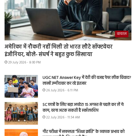
वायरल
अमेरिका में नौकरी नहीं मिली तो भारत लौटे सॉफ्टवेयर
इंजीनियर, बोले- संघर्ष ने बहुत कुछ सिखाया
29 July 2026 - 8:00 PM
UGC NET Answer Key में देरी की वजह पेपर लीक विवाद?
लाखों उम्मीदवार कर रहे इंतजार
26 July 2026 - 6:11 PM
SC छात्रों के लिए बड़ा अपडेट! 15 अगस्त से पहले कर लें ये
काम, वरना अटक सकती है स्कॉलरशिप
22 July 2026 - 11:54 AM
नीट परीक्षा में सफलता “शिक्षा क्रांति” के व्यापक प्रभाव को