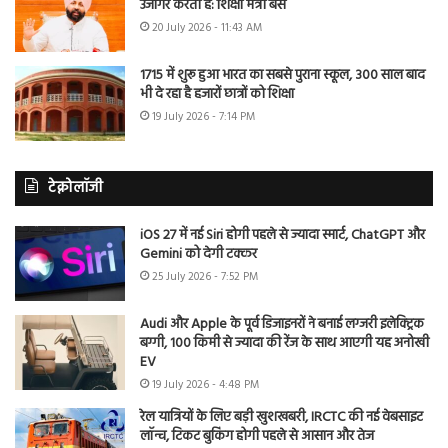
उजागर करती है: शिक्षा मंत्री बैंस
20 July 2026 - 11:43 AM
1715 में शुरू हुआ भारत का सबसे पुराना स्कूल, 300 साल बाद
भी दे रहा है हजारों छात्रों को शिक्षा
19 July 2026 - 7:14 PM
टेक्नोलॉजी
iOS 27 में नई Siri होगी पहले से ज्यादा स्मार्ट, ChatGPT और
Gemini को देगी टक्कर
25 July 2026 - 7:52 PM
Audi और Apple के पूर्व डिजाइनरों ने बनाई लग्जरी इलेक्ट्रिक
बग्गी, 100 किमी से ज्यादा की रेंज के साथ आएगी यह अनोखी
EV
19 July 2026 - 4:48 PM
रेल यात्रियों के लिए बड़ी खुशखबरी, IRCTC की नई वेबसाइट
लॉन्च, टिकट बुकिंग होगी पहले से आसान और तेज