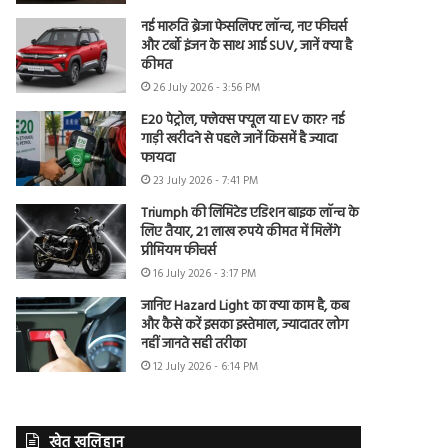
नई मारुति ब्रेजा फेसलिफ्ट लॉन्च, नए फीचर्स
और टर्बो इंजन के साथ आई SUV, जानें क्या है
कीमत
26 July 2026 - 3:56 PM
E20 पेट्रोल, फ्लेक्स फ्यूल या EV कार? नई
गाड़ी खरीदने से पहले जानें किसमें है ज्यादा
फायदा
23 July 2026 - 7:41 PM
Triumph की लिमिटेड एडिशन बाइक लॉन्च के
लिए तैयार, 21 लाख रुपये कीमत में मिलेंगे
प्रीमियम फीचर्स
16 July 2026 - 3:17 PM
जानिए Hazard Light का क्या काम है, कब
और कैसे करें इसका इस्तेमाल, ज्यादातर लोग
नहीं जानते सही तरीका
12 July 2026 - 6:14 PM
खेत खलिहान