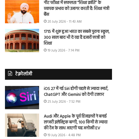
नीट परीक्षा में सफलता “शिक्षा क्रांति” के
व्यापक प्रभाव को उजागर करती है: शिक्षा मंत्री
बैंस
20 July 2026 - 11:43 AM
1715 में शुरू हुआ भारत का सबसे पुराना स्कूल,
300 साल बाद भी दे रहा है हजारों छात्रों को
शिक्षा
19 July 2026 - 7:14 PM
टेक्नोलॉजी
iOS 27 में नई Siri होगी पहले से ज्यादा स्मार्ट,
ChatGPT और Gemini को देगी टक्कर
25 July 2026 - 7:52 PM
Audi और Apple के पूर्व डिजाइनरों ने बनाई
लग्जरी इलेक्ट्रिक बग्गी, 100 किमी से ज्यादा
की रेंज के साथ आएगी यह अनोखी EV
19 July 2026 - 4:48 PM