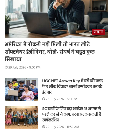
वायरल
अमेरिका में नौकरी नहीं मिली तो भारत लौटे
सॉफ्टवेयर इंजीनियर, बोले- संघर्ष ने बहुत कुछ
सिखाया
29 July 2026 - 8:00 PM
UGC NET Answer Key में देरी की वजह
पेपर लीक विवाद? लाखों उम्मीदवार कर रहे
इंतजार
26 July 2026 - 6:11 PM
SC छात्रों के लिए बड़ा अपडेट! 15 अगस्त से
पहले कर लें ये काम, वरना अटक सकती है
स्कॉलरशिप
22 July 2026 - 11:54 AM