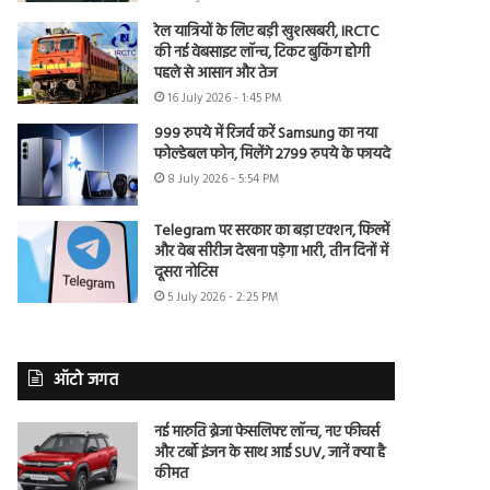
रेल यात्रियों के लिए बड़ी खुशखबरी, IRCTC
की नई वेबसाइट लॉन्च, टिकट बुकिंग होगी
पहले से आसान और तेज
16 July 2026 - 1:45 PM
999 रुपये में रिजर्व करें Samsung का नया
फोल्डेबल फोन, मिलेंगे 2799 रुपये के फायदे
8 July 2026 - 5:54 PM
Telegram पर सरकार का बड़ा एक्शन, फिल्में
और वेब सीरीज देखना पड़ेगा भारी, तीन दिनों में
दूसरा नोटिस
5 July 2026 - 2:25 PM
ऑटो जगत
नई मारुति ब्रेजा फेसलिफ्ट लॉन्च, नए फीचर्स
और टर्बो इंजन के साथ आई SUV, जानें क्या है
कीमत