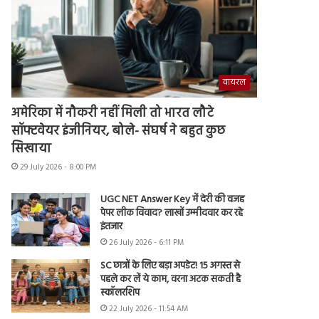
वायरल
अमेरिका में नौकरी नहीं मिली तो भारत लौटे
सॉफ्टवेयर इंजीनियर, बोले- संघर्ष ने बहुत कुछ
सिखाया
29 July 2026 - 8:00 PM
UGC NET Answer Key में देरी की वजह
पेपर लीक विवाद? लाखों उम्मीदवार कर रहे
इंतजार
26 July 2026 - 6:11 PM
SC छात्रों के लिए बड़ा अपडेट! 15 अगस्त से
पहले कर लें ये काम, वरना अटक सकती है
स्कॉलरशिप
22 July 2026 - 11:54 AM