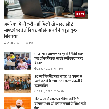
वायरल
अमेरिका में नौकरी नहीं मिली तो भारत लौटे
सॉफ्टवेयर इंजीनियर, बोले- संघर्ष ने बहुत कुछ
सिखाया
29 July 2026 - 8:00 PM
UGC NET Answer Key में देरी की वजह
पेपर लीक विवाद? लाखों उम्मीदवार कर रहे
इंतजार
26 July 2026 - 6:11 PM
SC छात्रों के लिए बड़ा अपडेट! 15 अगस्त से
पहले कर लें ये काम, वरना अटक सकती है
स्कॉलरशिप
22 July 2026 - 11:54 AM
नीट परीक्षा में सफलता “शिक्षा क्रांति” के
व्यापक प्रभाव को उजागर करती है: शिक्षा मंत्री
बैंस