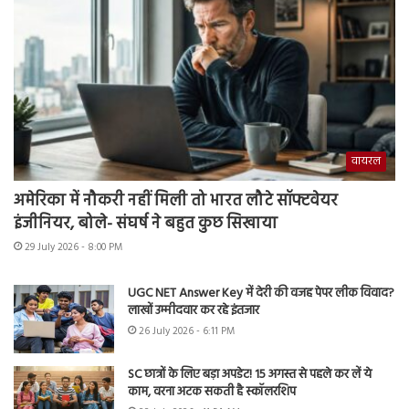
वायरल
अमेरिका में नौकरी नहीं मिली तो भारत लौटे सॉफ्टवेयर
इंजीनियर, बोले- संघर्ष ने बहुत कुछ सिखाया
29 July 2026 - 8:00 PM
UGC NET Answer Key में देरी की वजह पेपर लीक विवाद?
लाखों उम्मीदवार कर रहे इंतजार
26 July 2026 - 6:11 PM
SC छात्रों के लिए बड़ा अपडेट! 15 अगस्त से पहले कर लें ये
काम, वरना अटक सकती है स्कॉलरशिप