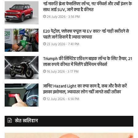
नई मारुति ब्रेजा फेसलिफ्ट लॉन्च, नए फीचर्स और टर्बो इंजन के
साथ आई SUV, जानें क्या है कीमत
26 July 2026 - 3:56 PM
E20 पेट्रोल, फ्लेक्स फ्यूल या EV कार? नई गाड़ी खरीदने से
पहले जानें किसमें है ज्यादा फायदा
23 July 2026 - 7:41 PM
Triumph की लिमिटेड एडिशन बाइक लॉन्च के लिए तैयार, 21
लाख रुपये कीमत में मिलेंगे प्रीमियम फीचर्स
16 July 2026 - 3:17 PM
जानिए Hazard Light का क्या काम है, कब और कैसे करें
इसका इस्तेमाल, ज्यादातर लोग नहीं जानते सही तरीका
12 July 2026 - 6:14 PM
खेत खलिहान