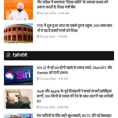
नीट परीक्षा में सफलता “शिक्षा क्रांति” के व्यापक प्रभाव को
उजागर करती है: शिक्षा मंत्री बैंस
20 July 2026 - 11:43 AM
1715 में शुरू हुआ भारत का सबसे पुराना स्कूल, 300 साल बाद
भी दे रहा है हजारों छात्रों को शिक्षा
19 July 2026 - 7:14 PM
टेक्नोलॉजी
iOS 27 में नई Siri होगी पहले से ज्यादा स्मार्ट, ChatGPT और
Gemini को देगी टक्कर
25 July 2026 - 7:52 PM
Audi और Apple के पूर्व डिजाइनरों ने बनाई लग्जरी इलेक्ट्रिक
बग्गी, 100 किमी से ज्यादा की रेंज के साथ आएगी यह अनोखी
EV
19 July 2026 - 4:48 PM
रेल यात्रियों के लिए बड़ी खुशखबरी, IRCTC की नई वेबसाइट