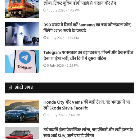
लॉन्च, टिकट बुकिंग होगी पहले से आसान और तेज
16 July 2026 - 1:45 PM
999 रुपये में रिजर्व करें Samsung का नया फोल्डेबल फोन,
मिलेंगे 2799 रुपये के फायदे
8 July 2026 - 5:54 PM
Telegram पर सरकार का बड़ा एक्शन, फिल्में और वेब सीरीज
देखना पड़ेगा भारी, तीन दिनों में दूसरा नोटिस
5 July 2026 - 2:25 PM
ऑटो जगत
Honda City और Verna की बढ़ी टेंशन, नए अवतार में आ
रही Skoda Slavia Facelift
30 July 2026 - 7:48 PM
नई मारुति ब्रेजा फेसलिफ्ट लॉन्च, नए फीचर्स और टर्बो इंजन के
साथ आई SUV, जानें क्या है कीमत