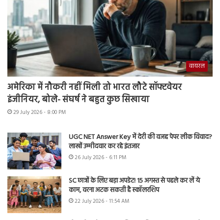
वायरल
अमेरिका में नौकरी नहीं मिली तो भारत लौटे सॉफ्टवेयर
इंजीनियर, बोले- संघर्ष ने बहुत कुछ सिखाया
29 July 2026 - 8:00 PM
UGC NET Answer Key में देरी की वजह पेपर लीक विवाद?
लाखों उम्मीदवार कर रहे इंतजार
26 July 2026 - 6:11 PM
SC छात्रों के लिए बड़ा अपडेट! 15 अगस्त से पहले कर लें ये
काम, वरना अटक सकती है स्कॉलरशिप
22 July 2026 - 11:54 AM