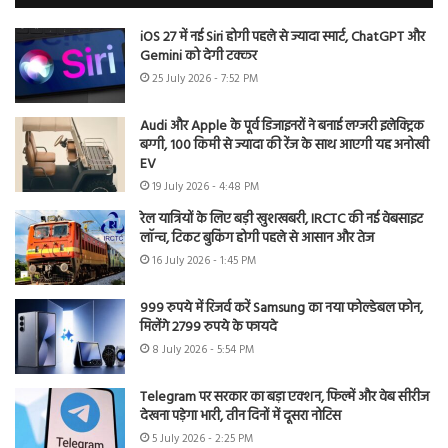
iOS 27 में नई Siri होगी पहले से ज्यादा स्मार्ट, ChatGPT और
Gemini को देगी टक्कर
25 July 2026 - 7:52 PM
Audi और Apple के पूर्व डिजाइनरों ने बनाई लग्जरी इलेक्ट्रिक
बग्गी, 100 किमी से ज्यादा की रेंज के साथ आएगी यह अनोखी
EV
19 July 2026 - 4:48 PM
रेल यात्रियों के लिए बड़ी खुशखबरी, IRCTC की नई वेबसाइट
लॉन्च, टिकट बुकिंग होगी पहले से आसान और तेज
16 July 2026 - 1:45 PM
999 रुपये में रिजर्व करें Samsung का नया फोल्डेबल फोन,
मिलेंगे 2799 रुपये के फायदे
8 July 2026 - 5:54 PM
Telegram पर सरकार का बड़ा एक्शन, फिल्में और वेब सीरीज
देखना पड़ेगा भारी, तीन दिनों में दूसरा नोटिस
5 July 2026 - 2:25 PM