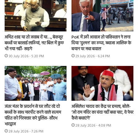
अमित शाह या तो जवाब दें या…., बेकसूर
PoK में उठी आवाज तो पाकिस्तान ने लगा
बच्चों पर बरसाई लाठियां, नए बिल में कुछ
दिया ‘दुश्मन’ का ठप्पा, ख्वाजा आसिफ के
भी नया नहीं- खड़गे
बयान पर मचा बवाल
30 July 2026 - 5:20 PM
29 July 2026 - 6:24 PM
जंतर मंतर के प्रदर्शन से घर लौट रहे दो
अखिलेश यादव का केंद्र पर हमला, बोले-
बच्चों के साथ मारपीट करने वाले सत्यम
‘जो राम मंदिर का चंदा नहीं बचा पाए, वे पेपर
पंडित को गिरफ्तार करे पुलिस- सौरभ
कैसे बचाएंगे’
भारद्वाज
28 July 2026 - 4:08 PM
28 July 2026 - 7:26 PM