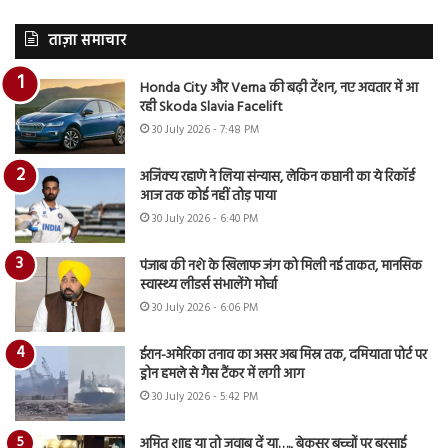
ताज़ा समाचार
Honda City और Verna की बढ़ी टेंशन, नए अवतार में आ
रही Skoda Slavia Facelift
30 July 2026 - 7:48 PM
अजिंक्य रहाणे ने लिया संन्यास, लेकिन कप्तानी का ये रिकॉर्ड
आज तक कोई नहीं तोड़ पाया
30 July 2026 - 6:40 PM
पंजाब की नशे के खिलाफ जंग को मिली नई ताकत, मानसिक
स्वास्थ्य लीडर्स संभालेंगे मोर्चा
30 July 2026 - 6:06 PM
ईरान-अमेरिका तनाव का असर अब मिस्र तक, दमियाता पोर्ट पर
ड्रोन हमले से गैस टैंकर में लगी आग
30 July 2026 - 5:42 PM
अमित शाह या तो जवाब दें या…., बेकसूर बच्चों पर बरसाई