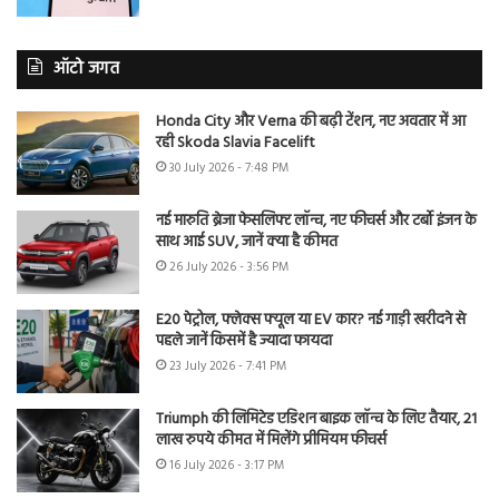
ऑटो जगत
Honda City और Verna की बढ़ी टेंशन, नए अवतार में आ
रही Skoda Slavia Facelift
30 July 2026 - 7:48 PM
नई मारुति ब्रेजा फेसलिफ्ट लॉन्च, नए फीचर्स और टर्बो इंजन के
साथ आई SUV, जानें क्या है कीमत
26 July 2026 - 3:56 PM
E20 पेट्रोल, फ्लेक्स फ्यूल या EV कार? नई गाड़ी खरीदने से
पहले जानें किसमें है ज्यादा फायदा
23 July 2026 - 7:41 PM
Triumph की लिमिटेड एडिशन बाइक लॉन्च के लिए तैयार, 21
लाख रुपये कीमत में मिलेंगे प्रीमियम फीचर्स
16 July 2026 - 3:17 PM