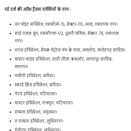
नई दर्ज की अवैध ट्रैवल एजेंसियों के नाम :
वन पॉइंट सर्विसेज़, एससीओ-15, सेक्टर-115, खरड़, एसएएस नगर।
साई एंजल ग्रुप, एससीएफ-02, दूसरी मंजिल, सेक्टर-78, एसएएस
नगर।
भारत इमिग्रेशन, सेवक पेट्रोल पंप के पास, अमलोह, फतेहगढ़ साहिब।
मास्टर माइंड इमिग्रेशन, स्टडी वीज़ा कंसल्टेंट, आनंदपुर साहिब,
रूपनगर।
एवीपी इमिग्रेशन, बठिंडा।
स्काई ब्रिज इमिग्रेशन, बठिंडा।
गेटवे इमिग्रेशन, पटियाला।
मास्टर इमिग्रेशन, राजपुरा, पटियाला।
हम्बल इमिग्रेशन, अमृतसर।
द हम्बल इमिग्रेशन, लुधियाना।
ईवीएए इमिग्रेशन, लुधियाना।