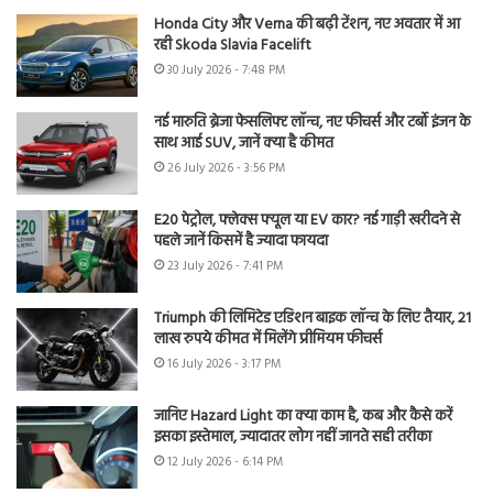
Honda City और Verna की बढ़ी टेंशन, नए अवतार में आ
रही Skoda Slavia Facelift
30 July 2026 - 7:48 PM
नई मारुति ब्रेजा फेसलिफ्ट लॉन्च, नए फीचर्स और टर्बो इंजन के
साथ आई SUV, जानें क्या है कीमत
26 July 2026 - 3:56 PM
E20 पेट्रोल, फ्लेक्स फ्यूल या EV कार? नई गाड़ी खरीदने से
पहले जानें किसमें है ज्यादा फायदा
23 July 2026 - 7:41 PM
Triumph की लिमिटेड एडिशन बाइक लॉन्च के लिए तैयार, 21
लाख रुपये कीमत में मिलेंगे प्रीमियम फीचर्स
16 July 2026 - 3:17 PM
जानिए Hazard Light का क्या काम है, कब और कैसे करें
इसका इस्तेमाल, ज्यादातर लोग नहीं जानते सही तरीका
12 July 2026 - 6:14 PM