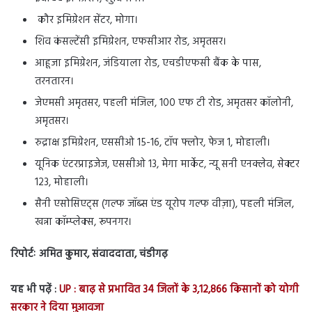
कौर इमिग्रेशन सेंटर, मोगा।
शिव कंसल्टेंसी इमिग्रेशन, एफसीआर रोड, अमृतसर।
आहूजा इमिग्रेशन, जंडियाला रोड, एचडीएफसी बैंक के पास,
तरनतारन।
जेएमसी अमृतसर, पहली मंजिल, 100 एफ टी रोड, अमृतसर कॉलोनी,
अमृतसर।
रुद्राक्ष इमिग्रेशन, एससीओ 15-16, टॉप फ्लोर, फेज 1, मोहाली।
यूनिक एंटरप्राइजेज, एससीओ 13, मेगा मार्केट, न्यू सनी एनक्लेव, सेक्टर
123, मोहाली।
सैनी एसोसिएट्स (गल्फ जॉब्स एंड यूरोप गल्फ वीज़ा), पहली मंजिल,
खन्ना कॉम्प्लेक्स, रूपनगर।
रिपोर्टः अमित कुमार, संवाददाता, चंडीगढ़
यह भी पढ़ें :
UP : बाढ़ से प्रभावित 34 जिलों के 3,12,866 किसानों को योगी
सरकार ने दिया मुआवजा