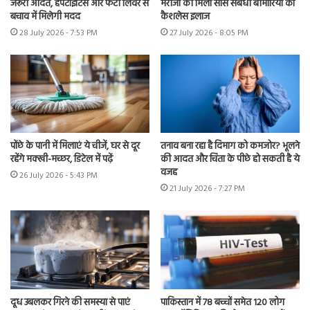
जरूरी आदतें, हेपेटाइटिस और फैटी लिवर से
मरीजों को मिला सांस संबंधी बीमारियों का
बचाव में मिलेगी मदद
कैशलेस इलाज
28 July 2026 - 7:53 PM
27 July 2026 - 8:05 PM
पोंछे के पानी में मिलाएं ये चीजें, घर से दूर
तनाव बना रहा है दिमाग को कमजोर? भूलने
रहेंगे मक्खी-मच्छर, डिटेल में पढ़ें
की आदत और चिंता के पीछे हो सकती है ये
वजह
26 July 2026 - 5:43 PM
21 July 2026 - 7:27 PM
दूध उबलकर गिरने की समस्या से पाएं
पाकिस्तान में 78 बच्चों समेत 120 लोग