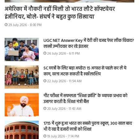
अमेरिका में नौकरी नहीं मिली तो भारत लौटे सॉफ्टवेयर
इंजीनियर, बोले- संघर्ष ने बहुत कुछ सिखाया
29 July 2026 - 8:00 PM
UGC NET Answer Key में देरी की वजह पेपर लीक विवाद?
लाखों उम्मीदवार कर रहे इंतजार
26 July 2026 - 6:11 PM
SC छात्रों के लिए बड़ा अपडेट! 15 अगस्त से पहले कर लें ये
काम, वरना अटक सकती है स्कॉलरशिप
22 July 2026 - 11:54 AM
नीट परीक्षा में सफलता “शिक्षा क्रांति” के व्यापक प्रभाव को
उजागर करती है: शिक्षा मंत्री बैंस
20 July 2026 - 11:43 AM
1715 में शुरू हुआ भारत का सबसे पुराना स्कूल, 300 साल बाद
भी दे रहा है हजारों छात्रों को शिक्षा
19 July 2026 - 7:14 PM