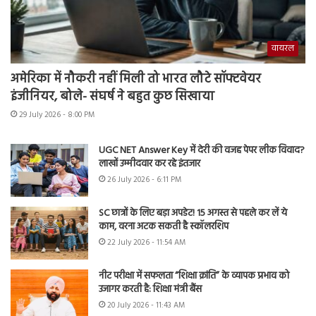
वायरल
अमेरिका में नौकरी नहीं मिली तो भारत लौटे सॉफ्टवेयर
इंजीनियर, बोले- संघर्ष ने बहुत कुछ सिखाया
29 July 2026 - 8:00 PM
UGC NET Answer Key में देरी की वजह पेपर लीक विवाद?
लाखों उम्मीदवार कर रहे इंतजार
26 July 2026 - 6:11 PM
SC छात्रों के लिए बड़ा अपडेट! 15 अगस्त से पहले कर लें ये
काम, वरना अटक सकती है स्कॉलरशिप
22 July 2026 - 11:54 AM
नीट परीक्षा में सफलता “शिक्षा क्रांति” के व्यापक प्रभाव को
उजागर करती है: शिक्षा मंत्री बैंस
20 July 2026 - 11:43 AM