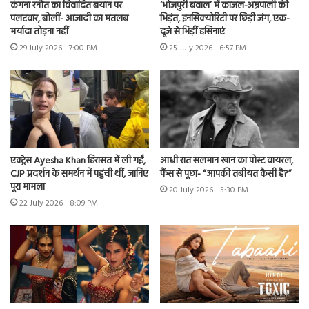
कंगना रनौत का विवादित बयान पर
‘भोजपुरी बवाल’ में काजल-अम्रपाली की
पलटवार, बोलीं- आजादी का मतलब
भिड़ंत, इनसिक्योरिटी पर छिड़ी जंग, एक-
मर्यादा तोड़ना नहीं
दूजे से भिड़ीं हसिनाएं
29 July 2026 - 7:00 PM
25 July 2026 - 6:57 PM
एक्ट्रेस Ayesha Khan हिरासत में ली गईं,
आधी रात सलमान खान का पोस्ट वायरल,
CJP प्रदर्शन के समर्थन में पहुंची थीं, जानिए
फैंस से पूछा- “आपकी तबीयत कैसी है?”
पूरा मामला
20 July 2026 - 5:30 PM
22 July 2026 - 8:09 PM