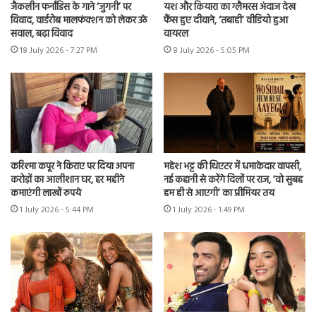
जैकलीन फर्नांडिस के गाने ‘जुगनी’ पर
यश और कियारा का ग्लैमरस अंदाज देख
विवाद, वार्डरोब मालफंक्शन को लेकर उठे
फैंस हुए दीवाने, ‘तबाही’ वीडियो हुआ
सवाल, बढ़ा विवाद
वायरल
18 July 2026 - 7:27 PM
8 July 2026 - 5:05 PM
करिश्मा कपूर ने किराए पर दिया अपना
महेश भट्ट की थिएटर में धमाकेदार वापसी,
करोड़ों का आलीशान घर, हर महीने
नई कहानी से करेंगे दिलों पर राज, ‘वो सुबह
कमाएंगी लाखों रुपये
हम ही से आएगी’ का प्रीमियर तय
1 July 2026 - 5:44 PM
1 July 2026 - 1:49 PM