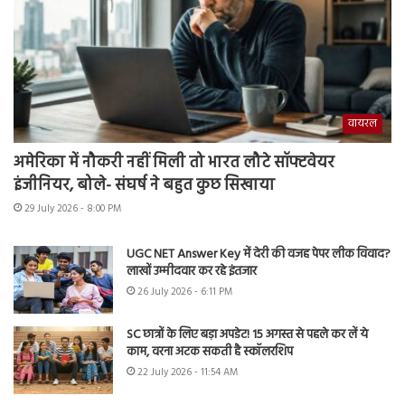
वायरल
अमेरिका में नौकरी नहीं मिली तो भारत लौटे सॉफ्टवेयर
इंजीनियर, बोले- संघर्ष ने बहुत कुछ सिखाया
29 July 2026 - 8:00 PM
UGC NET Answer Key में देरी की वजह पेपर लीक विवाद?
लाखों उम्मीदवार कर रहे इंतजार
26 July 2026 - 6:11 PM
SC छात्रों के लिए बड़ा अपडेट! 15 अगस्त से पहले कर लें ये
काम, वरना अटक सकती है स्कॉलरशिप
22 July 2026 - 11:54 AM