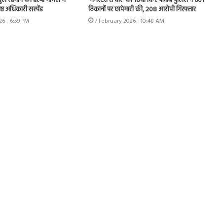
ुल रहमान की हत्या मामले में
‘गैंगस्टरां ते वार’ का 18वां दिन: पंजाब पुलिस ने 601
ष्ठ अधिकारी सस्पेंड
ठिकानों पर छापेमारी की, 208 आरोपी गिरफ्तार
26 - 6:59 PM
7 February 2026 - 10:48 AM