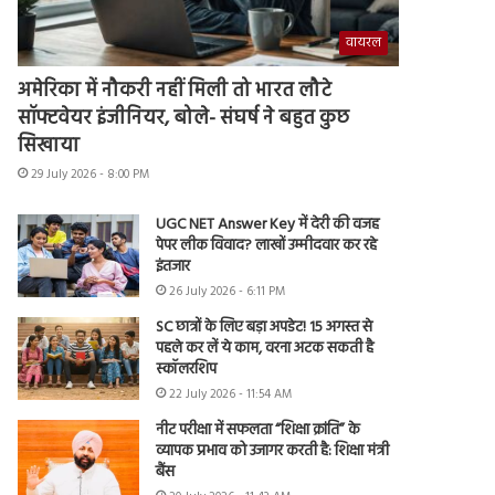
वायरल
अमेरिका में नौकरी नहीं मिली तो भारत लौटे
सॉफ्टवेयर इंजीनियर, बोले- संघर्ष ने बहुत कुछ
सिखाया
29 July 2026 - 8:00 PM
UGC NET Answer Key में देरी की वजह
पेपर लीक विवाद? लाखों उम्मीदवार कर रहे
इंतजार
26 July 2026 - 6:11 PM
SC छात्रों के लिए बड़ा अपडेट! 15 अगस्त से
पहले कर लें ये काम, वरना अटक सकती है
स्कॉलरशिप
22 July 2026 - 11:54 AM
नीट परीक्षा में सफलता “शिक्षा क्रांति” के
व्यापक प्रभाव को उजागर करती है: शिक्षा मंत्री
बैंस