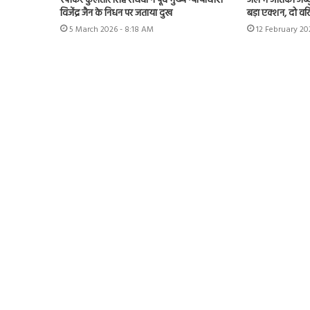
स्पीकर कुलतार सिंह संधवां ने पूर्व मुख्य न्यायाधीश
जेल में आतंकी अब्द
विजेंद्र जैन के निधन पर जताया दुख
बड़ा एक्शन, दो वरि
5 March 2026 - 8:18 AM
12 February 20