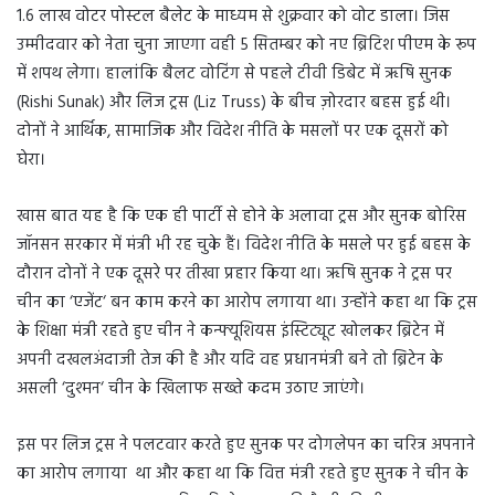
1.6
लाख
वोटर
पोस्टल
बैलेट
के माध्यम से शुक्रवार को वोट डाला
।
जिस
उम्मीदवार
को
नेता
चुना
जाएगा
वही
5
सितम्बर
को
नए
ब्रिटिश
पीएम
के
रूप
में
शपथ
लेगा।
हालांकि
बैलट
वोटिंग
से
पहले
टीवी
डिबेट
में
ऋषि
सुनक
(Rishi Sunak)
और
लिज
ट्रस
(Liz Truss)
के
बीच
ज़ोरदार
बहस
हुई थी।
दोनों
ने
आर्थिक
,
सामाजिक
और
विदेश
नीति
के
मसलों
पर
एक
दूसरों
को
घेरा।
खास
बात
यह
है
कि
एक
ही
पार्टी
से
होने
के
अलावा
ट्रस
और
सुनक
बोरिस
जॉनसन
सरकार
में
मंत्री
भी
रह
चुके
हैं।
विदेश
नीति
के
मसले
पर
हुई
बहस
के
दौरान
दोनों
ने
एक
दूसरे
पर
तीखा
प्रहार
किया था।
ऋषि
सुनक
ने
ट्रस
पर
चीन
का
‘
एजेंट
‘
बन
काम
करने
का
आरोप
लगाया था।
उन्होंने
कहा
था
कि
ट्रस
के
शिक्षा
मंत्री
रहते
हुए
चीन
ने
कन्फ्यूशियस
इंस्टिट्यूट
खोलकर
ब्रिटेन
में
अपनी
दखलअंदाजी
तेज
की
है
और
यदि
वह
प्रधानमंत्री
बने
तो
ब्रिटेन
के
असली
‘
दुश्मन
‘
चीन
के
खिलाफ
सख्ते
कदम
उठाए
जाएंगे।
इस
पर
लिज
ट्रस
ने
पलटवार
करते
हुए
सुनक
पर
दोगलेपन
का
चरित्र
अपनाने
का
आरोप
लगाया
था
और
कहा था
कि
वित्त
मंत्री
रहते
हुए
सुनक
ने
चीन
के