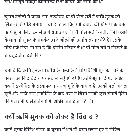
साथ
मजबूत
मजबूत
व्यापारिक
रिश्ते
कायम
की
पैरवी
की
थी।
चुनाव नतीजों से पहले आए तकरीबन हा प्री पोल सर्वे में ऋषि सुनक को
लिज ट्रस से पीछे बताया गया है। हालांकि, उम्मीदवारी की घोषणा के वक्त
ऋषि सुनक लिज ट्रस से आगे बताए गए थे। प्री पोल सर्वे के नतीजों में पिछड़ने
के बाद भी सुनक के समर्थक उनके जीतने की उम्मीद लगाए बैठे हैं। इसके
पीछे तर्क दिया जा रहा है कि बोरिस जॉनसन ने भी प्री पोल सर्वे में पिछड़ने के
बावजूद जीत दर्ज की थी।
बता
दें
कि
ऋषि
सुनक
भारतीय
के
मूल्य
के
है
और
विदेशी
मूल
का
होने
के
कारण
उनकी
दावेदारी
पर
सवाल
खड़े
हो
रहे
हैं।
ऋषि
सुनक
दिग्गज
आईटी
कंपनी
इंफोसिस
के
संस्थापक
नारायण
मूर्ति
के
दामाद
है।
उनकी
पत्नी
अक्षता
मूर्ति
और
उनके
पास
इंफोसिस
के
कई
शेयर
हैं
जिनसे
उनकी
कुल
संपत्ति
ब्रिटेन
की
महारानी
एलिजाबेथ
से
भी
अधिक
बताई
जा
रही
है।
क्यों ऋषि सुनक को लेकर है विवाद ?
ऋषि
सुनक
ब्रिटिश
पीएम
के
चुनाव
में
भले
ही
बढ़त
बनाए
हुए
है
लेकिन