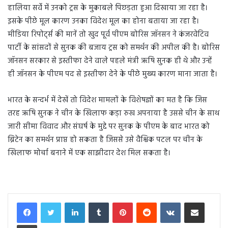
हालिया
सर्वे
में
उनको
ट्रस
के
मुकाबले
पिछड़ता
हुआ
दिखाया
जा
रहा
है।
इसके
पीछे
मूल
कारण
उनका
विदेश
मूल
का
होना
बताया
जा
रहा
है।
मीडिया
रिपोर्ट्स
की
मानें
तो
खुद
पूर्व
पीएम
बोरिस
जॉनसन
ने
कंजरवेटिव
पार्टी
के
सांसदों
से
सुनक
की
बजाय
ट्रस
को
समर्थन
की
अपील
की
है।
बोरिस
जॉनसन
सरकार
से
इस्तीफा
देने
वाले
पहले
मंत्री
ऋषि
सुनक
ही
थे
और
उन्हें
ही
जॉनसन
के
पीएम
पद
से
इस्तीफा
देने
के
पीछे
मुख्य
कारण
माना
जाता
है।
भारत
के
सन्दर्भ
में
देखें
तो
विदेश
मामलों
के
विशेषज्ञों
का
मत
है
कि
जिस
तरह
ऋषि
सुनक
ने
चीन
के
खिलाफ
कड़ा
रुख
अपनाया
है
उससे
चीन
के
साथ
जारी
सीमा
विवाद
और
संघर्ष
के
मुद्दे
पर
सुनक
के
पीएम
के
बाद
भारत
को
ब्रिटेन
का
समर्थन
प्राप्त
हो
सकता
है
जिससे
उसे
वैश्विक
पटल
पर
चीन
के
खिलाफ
मोर्चा
बनाने
में
एक
साझीदार
देश
मिल
सकता
है।
LinkedIn
Tumblr
Pinterest
Reddit
VKontakte
Share via Email
Print