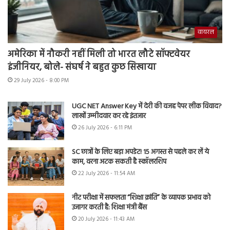
वायरल
अमेरिका में नौकरी नहीं मिली तो भारत लौटे सॉफ्टवेयर
इंजीनियर, बोले- संघर्ष ने बहुत कुछ सिखाया
29 July 2026 - 8:00 PM
UGC NET Answer Key में देरी की वजह पेपर लीक विवाद?
लाखों उम्मीदवार कर रहे इंतजार
26 July 2026 - 6:11 PM
SC छात्रों के लिए बड़ा अपडेट! 15 अगस्त से पहले कर लें ये
काम, वरना अटक सकती है स्कॉलरशिप
22 July 2026 - 11:54 AM
नीट परीक्षा में सफलता “शिक्षा क्रांति” के व्यापक प्रभाव को
उजागर करती है: शिक्षा मंत्री बैंस
20 July 2026 - 11:43 AM