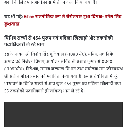
बनाने के लिए एक आयोजन समिति का गठन किया गया है।
यह भी पढ़ें:
Bihar: राजनीतिक रूप से बेरोजगार हुआ विपक्ष- उमेश सिंह
कुशवाहा
विभिन्न राज्यों से 454 पुरूष एवं महिला खिलाड़ी और तकनीकी
पदाधिकारी ले रहे भाग
इसके अध्यक्ष श्री विनोद सिंह गुंजियाल (भा०प्र० से०), सचिव, मद्य निषेध
उत्पाद एवं निबंधन विभाग, आयोजन सचिव श्री प्रशांत कुमार सी०एच०
(भा०प्र०से०), निदेशक, समाज कल्याण विभाग तथा संयोजक सह-कोषाध्यक्ष
श्री संजीव मोहन प्रसाद को मनोनित किया गया है। इस प्रतियोगिता में पूरे
भारतवर्ष के विभिन्न राज्यों से आए कुल 454 पुरूष एवं महिला खिलाड़ी तथा
55 तकनीकी पदाधिकारी (निर्णायक) भाग ले रहे है।