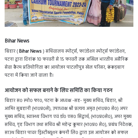
Bihar News
बिहार (
Bihar News
) सचिवालय स्पोर्ट्स, फाउंडेशन स्पोर्ट्स फाउंडेशन,
पटना द्वारा दिनांक 10 फरवरी से 15 फरवरी तक अखिल भारतीय असैनिक
सेवा कैरम प्रतियोगिता का आयोजन पाटलीपुत्र खेल परिसर, कंकड़बाग
पटना में किया जाने वाला है।
आयोजन को सफल बनाने के लिए समिति का किया गठन
बिहार स० स्पो० फा०, पटना के अध्यक्ष -सह- मुख्य सचिव, बिहार, श्री
आमिर सुबहानी (भा०प्र०से), उपाध्यक्ष श्री प्रत्यय अमृत (भा०प्र० से०) अपर
मुख्य सचिव, स्वास्थ्य विभाग एवं डॉ० एस० सिद्वार्थ, (भा०प्र०से०), अपर मुख्य
सचिव, गृह विभाग तथा सचिव श्री महेन्द्र कुमार (भा०प्र० से०), प्रबंध निदेशक,
साउथ बिहार पावर ड्रिस्टीब्यूशन कंपनी लि० द्वारा इस आयोजन को सफल