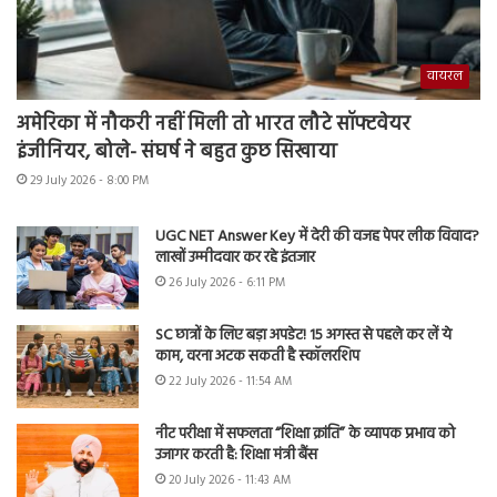
वायरल
अमेरिका में नौकरी नहीं मिली तो भारत लौटे सॉफ्टवेयर
इंजीनियर, बोले- संघर्ष ने बहुत कुछ सिखाया
29 July 2026 - 8:00 PM
UGC NET Answer Key में देरी की वजह पेपर लीक विवाद?
लाखों उम्मीदवार कर रहे इंतजार
26 July 2026 - 6:11 PM
SC छात्रों के लिए बड़ा अपडेट! 15 अगस्त से पहले कर लें ये
काम, वरना अटक सकती है स्कॉलरशिप
22 July 2026 - 11:54 AM
नीट परीक्षा में सफलता “शिक्षा क्रांति” के व्यापक प्रभाव को
उजागर करती है: शिक्षा मंत्री बैंस
20 July 2026 - 11:43 AM