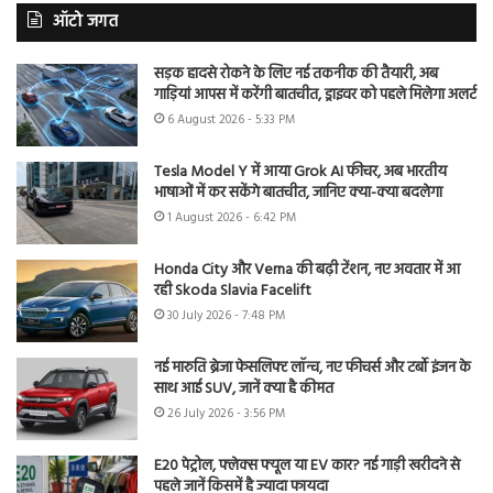
ऑटो जगत
सड़क हादसे रोकने के लिए नई तकनीक की तैयारी, अब
गाड़ियां आपस में करेंगी बातचीत, ड्राइवर को पहले मिलेगा अलर्ट
6 August 2026 - 5:33 PM
Tesla Model Y में आया Grok AI फीचर, अब भारतीय
भाषाओं में कर सकेंगे बातचीत, जानिए क्या-क्या बदलेगा
1 August 2026 - 6:42 PM
Honda City और Verna की बढ़ी टेंशन, नए अवतार में आ
रही Skoda Slavia Facelift
30 July 2026 - 7:48 PM
नई मारुति ब्रेजा फेसलिफ्ट लॉन्च, नए फीचर्स और टर्बो इंजन के
साथ आई SUV, जानें क्या है कीमत
26 July 2026 - 3:56 PM
E20 पेट्रोल, फ्लेक्स फ्यूल या EV कार? नई गाड़ी खरीदने से
पहले जानें किसमें है ज्यादा फायदा