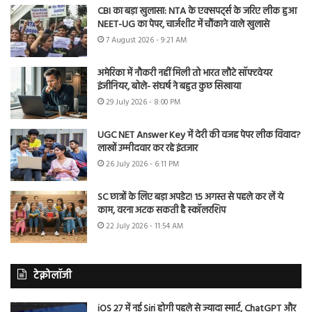
CBI का बड़ा खुलासा: NTA के एक्सपर्ट्स के जरिए लीक हुआ
NEET-UG का पेपर, चार्जशीट में चौंकाने वाले खुलासे
7 August 2026 - 9:21 AM
अमेरिका में नौकरी नहीं मिली तो भारत लौटे सॉफ्टवेयर
इंजीनियर, बोले- संघर्ष ने बहुत कुछ सिखाया
29 July 2026 - 8:00 PM
UGC NET Answer Key में देरी की वजह पेपर लीक विवाद?
लाखों उम्मीदवार कर रहे इंतजार
26 July 2026 - 6:11 PM
SC छात्रों के लिए बड़ा अपडेट! 15 अगस्त से पहले कर लें ये
काम, वरना अटक सकती है स्कॉलरशिप
22 July 2026 - 11:54 AM
टेक्नोलॉजी
iOS 27 में नई Siri होगी पहले से ज्यादा स्मार्ट, ChatGPT और