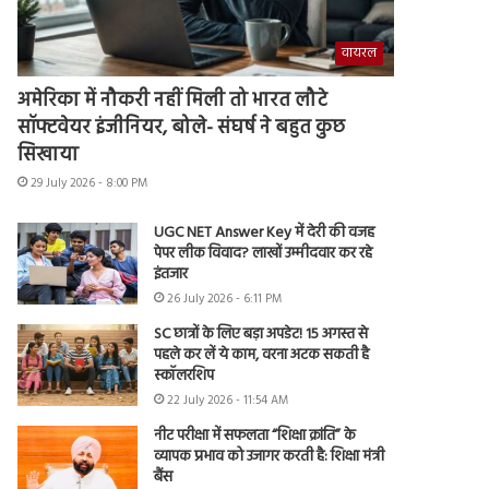
वायरल
अमेरिका में नौकरी नहीं मिली तो भारत लौटे
सॉफ्टवेयर इंजीनियर, बोले- संघर्ष ने बहुत कुछ
सिखाया
29 July 2026 - 8:00 PM
UGC NET Answer Key में देरी की वजह
पेपर लीक विवाद? लाखों उम्मीदवार कर रहे
इंतजार
26 July 2026 - 6:11 PM
SC छात्रों के लिए बड़ा अपडेट! 15 अगस्त से
पहले कर लें ये काम, वरना अटक सकती है
स्कॉलरशिप
22 July 2026 - 11:54 AM
नीट परीक्षा में सफलता “शिक्षा क्रांति” के
व्यापक प्रभाव को उजागर करती है: शिक्षा मंत्री
बैंस