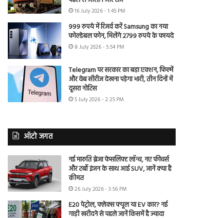
पहले से आसान और तेज
16 July 2026 - 1:45 PM
999 रुपये में रिजर्व करें Samsung का नया
फोल्डेबल फोन, मिलेंगे 2799 रुपये के फायदे
8 July 2026 - 5:54 PM
Telegram पर सरकार का बड़ा एक्शन, फिल्में
और वेब सीरीज देखना पड़ेगा भारी, तीन दिनों में
दूसरा नोटिस
5 July 2026 - 2:25 PM
ऑटो जगत
नई मारुति ब्रेजा फेसलिफ्ट लॉन्च, नए फीचर्स
और टर्बो इंजन के साथ आई SUV, जानें क्या है
कीमत
26 July 2026 - 3:56 PM
E20 पेट्रोल, फ्लेक्स फ्यूल या EV कार? नई
गाड़ी खरीदने से पहले जानें किसमें है ज्यादा