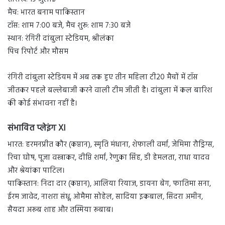
मैच: भारत बनाम पाकिस्तान
टॉस: शाम 7:00 बजे, मैच शुरू: शाम 7:30 बजे
स्थान: रंगिरी दांबुला स्टेडियम, श्रीलंका
पिच रिपोर्ट और मौसम
रंगिरी दांबुला स्टेडियम में अब तक हुए तीन महिला टी20 मैचों में टॉस
जीतकर पहले बल्लेबाजी करने वाली टीम जीती है। दांबुला में कल बारिश
की कोई संभावना नहीं है।
संभावित प्लेइंग XI
भारत: हरमनप्रीत कौर (कप्तान), स्मृति मंधाना, शेफाली वर्मा, जेमिमा रौड्रिग्स,
रिचा घोष, पूजा वस्त्राकर, दीप्ति शर्मा, रेणुका सिंह, डी हेमलता, राधा यादव
और श्रेयांका पाटिल।
पाकिस्तान: निदा दार (कप्तान), आलिया रियाज, डायना बेग, फातिमा सना,
ईरम जावेद, नाशरा संधू, ओमैमा सोहेल, सादिया इकबाल, सिदरा अमीन,
सैयदा अरूब शाह और तस्मिया रूबाब।