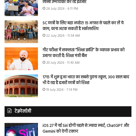
लाखों उम्मीदवार कर रहे इंतजार
26 July 2026 - 6:11 PM
SC छात्रों के लिए बड़ा अपडेट! 15 अगस्त से पहले कर लें ये
काम, वरना अटक सकती है स्कॉलरशिप
22 July 2026 - 11:54 AM
नीट परीक्षा में सफलता “शिक्षा क्रांति” के व्यापक प्रभाव को
उजागर करती है: शिक्षा मंत्री बैंस
20 July 2026 - 11:43 AM
1715 में शुरू हुआ भारत का सबसे पुराना स्कूल, 300 साल बाद
भी दे रहा है हजारों छात्रों को शिक्षा
19 July 2026 - 7:14 PM
टेक्नोलॉजी
iOS 27 में नई Siri होगी पहले से ज्यादा स्मार्ट, ChatGPT और
Gemini को देगी टक्कर