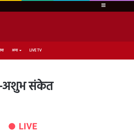
Sidebar
ेमा
अन्य
LIVE TV
ुभ-अशुभ संकेत