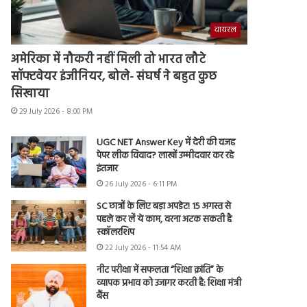
वायरल
अमेरिका में नौकरी नहीं मिली तो भारत लौटे
सॉफ्टवेयर इंजीनियर, बोले- संघर्ष ने बहुत कुछ
सिखाया
29 July 2026 - 8:00 PM
UGC NET Answer Key में देरी की वजह
पेपर लीक विवाद? लाखों उम्मीदवार कर रहे
इंतजार
26 July 2026 - 6:11 PM
SC छात्रों के लिए बड़ा अपडेट! 15 अगस्त से
पहले कर लें ये काम, वरना अटक सकती है
स्कॉलरशिप
22 July 2026 - 11:54 AM
नीट परीक्षा में सफलता “शिक्षा क्रांति” के
व्यापक प्रभाव को उजागर करती है: शिक्षा मंत्री
बैंस