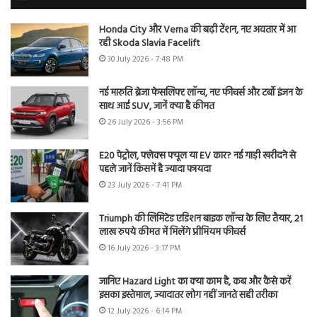
Honda City और Verna की बढ़ी टेंशन, नए अवतार में आ
रही Skoda Slavia Facelift
30 July 2026 - 7:48 PM
नई मारुति ब्रेजा फेसलिफ्ट लॉन्च, नए फीचर्स और टर्बो इंजन के
साथ आई SUV, जानें क्या है कीमत
26 July 2026 - 3:56 PM
E20 पेट्रोल, फ्लेक्स फ्यूल या EV कार? नई गाड़ी खरीदने से
पहले जानें किसमें है ज्यादा फायदा
23 July 2026 - 7:41 PM
Triumph की लिमिटेड एडिशन बाइक लॉन्च के लिए तैयार, 21
लाख रुपये कीमत में मिलेंगे प्रीमियम फीचर्स
16 July 2026 - 3:17 PM
जानिए Hazard Light का क्या काम है, कब और कैसे करें
इसका इस्तेमाल, ज्यादातर लोग नहीं जानते सही तरीका
12 July 2026 - 6:14 PM