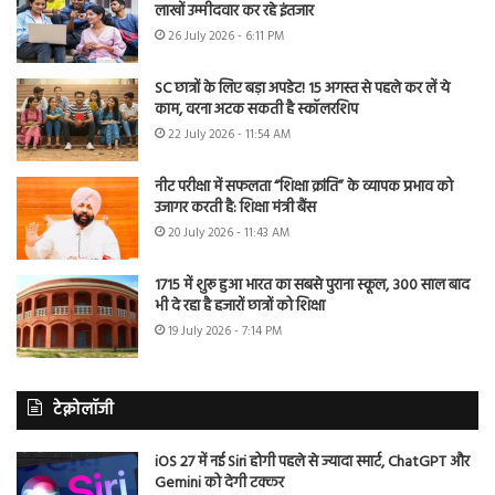
लाखों उम्मीदवार कर रहे इंतजार
26 July 2026 - 6:11 PM
SC छात्रों के लिए बड़ा अपडेट! 15 अगस्त से पहले कर लें ये
काम, वरना अटक सकती है स्कॉलरशिप
22 July 2026 - 11:54 AM
नीट परीक्षा में सफलता “शिक्षा क्रांति” के व्यापक प्रभाव को
उजागर करती है: शिक्षा मंत्री बैंस
20 July 2026 - 11:43 AM
1715 में शुरू हुआ भारत का सबसे पुराना स्कूल, 300 साल बाद
भी दे रहा है हजारों छात्रों को शिक्षा
19 July 2026 - 7:14 PM
टेक्नोलॉजी
iOS 27 में नई Siri होगी पहले से ज्यादा स्मार्ट, ChatGPT और
Gemini को देगी टक्कर