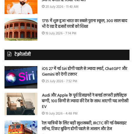
उजागर करती है: शिक्षा मंत्री बैंस
20 July 2026 - 11:43 AM
1715 में शुरू हुआ भारत का सबसे पुराना स्कूल, 300 साल बाद
भी दे रहा है हजारों छात्रों को शिक्षा
19 July 2026 - 7:14 PM
टेक्नोलॉजी
iOS 27 में नई Siri होगी पहले से ज्यादा स्मार्ट, ChatGPT और
Gemini को देगी टक्कर
25 July 2026 - 7:52 PM
Audi और Apple के पूर्व डिजाइनरों ने बनाई लग्जरी इलेक्ट्रिक
बग्गी, 100 किमी से ज्यादा की रेंज के साथ आएगी यह अनोखी
EV
19 July 2026 - 4:48 PM
रेल यात्रियों के लिए बड़ी खुशखबरी, IRCTC की नई वेबसाइट
लॉन्च, टिकट बुकिंग होगी पहले से आसान और तेज