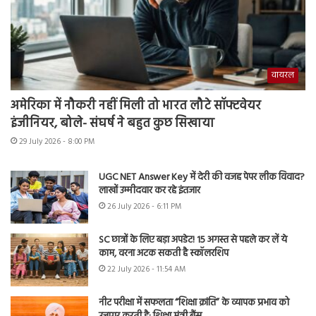
वायरल
अमेरिका में नौकरी नहीं मिली तो भारत लौटे सॉफ्टवेयर
इंजीनियर, बोले- संघर्ष ने बहुत कुछ सिखाया
29 July 2026 - 8:00 PM
UGC NET Answer Key में देरी की वजह पेपर लीक विवाद?
लाखों उम्मीदवार कर रहे इंतजार
26 July 2026 - 6:11 PM
SC छात्रों के लिए बड़ा अपडेट! 15 अगस्त से पहले कर लें ये
काम, वरना अटक सकती है स्कॉलरशिप
22 July 2026 - 11:54 AM
नीट परीक्षा में सफलता “शिक्षा क्रांति” के व्यापक प्रभाव को