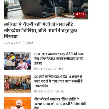
वायरल
अमेरिका में नौकरी नहीं मिली तो भारत लौटे
सॉफ्टवेयर इंजीनियर, बोले- संघर्ष ने बहुत कुछ
सिखाया
29 July 2026 - 8:00 PM
UGC NET Answer Key में देरी की वजह
पेपर लीक विवाद? लाखों उम्मीदवार कर रहे
इंतजार
26 July 2026 - 6:11 PM
SC छात्रों के लिए बड़ा अपडेट! 15 अगस्त से
पहले कर लें ये काम, वरना अटक सकती है
स्कॉलरशिप
22 July 2026 - 11:54 AM
नीट परीक्षा में सफलता “शिक्षा क्रांति” के
व्यापक प्रभाव को उजागर करती है: शिक्षा मंत्री
बैंस