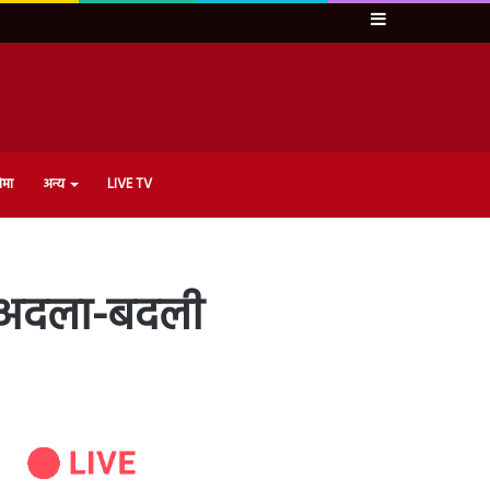
Sidebar
ेमा
अन्य
LIVE TV
इज’ अदला-बदली